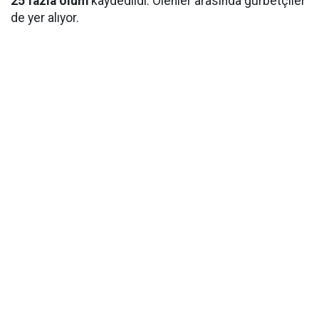
25 fazla ölüm
kaydedildi. Ölenler arasında gurbetçiler
de yer alıyor.