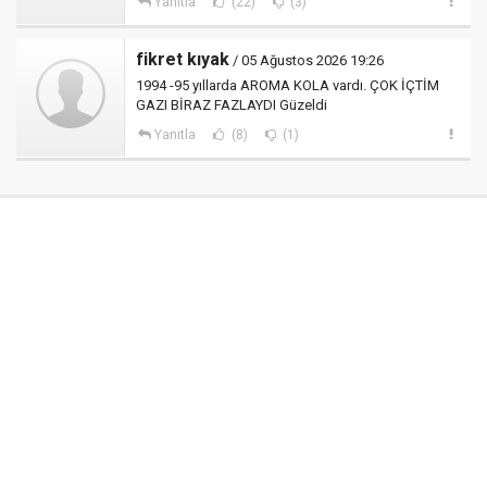
Yanıtla
(22)
(3)
fikret kıyak
/ 05 Ağustos 2026 19:26
1994 -95 yıllarda AROMA KOLA vardı. ÇOK İÇTİM
GAZI BİRAZ FAZLAYDI Güzeldi
Yanıtla
(8)
(1)