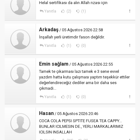
Helal sertifikası da alın Allah rızası için
Yanıtla
(2)
(1)
Arkadaş
/ 05 Ağustos 2026 22:58
İnşallah yerli üretimdir fason değildir.
Yanıtla
(1)
(0)
Emin sağlam
/ 05 Ağustos 2026 22:55
Tamek te çıkarması lazı tamek e 3 sene evvel
yazdım hatta kutu çalışması yaptım teşekkür ettiler
değerlendireceğiz dediler ama bir daha ses
çıkmadi...
Yanıtla
(1)
(0)
Hasan
/ 05 Ağustos 2026 20:46
COCA COLA PEPSI SPTITE FUSEA TEA CAPPY...
BUNLAR ICILMESIN DE., YERLI MARKALARIMIZ
ICILSIN INSALLAH