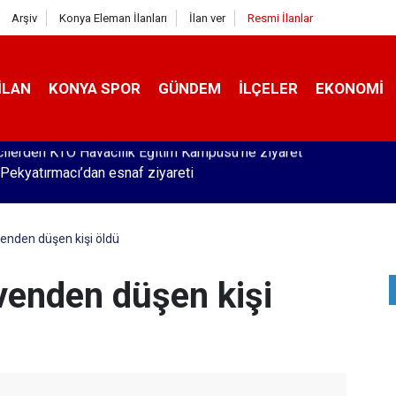
Arşiv
Konya Eleman İlanları
İlan ver
Resmi İlanlar
İLAN
KONYA SPOR
GÜNDEM
İLÇELER
EKONOMI
Pekyatırmacı’dan esnaf ziyareti
enden düşen kişi öldü
venden düşen kişi