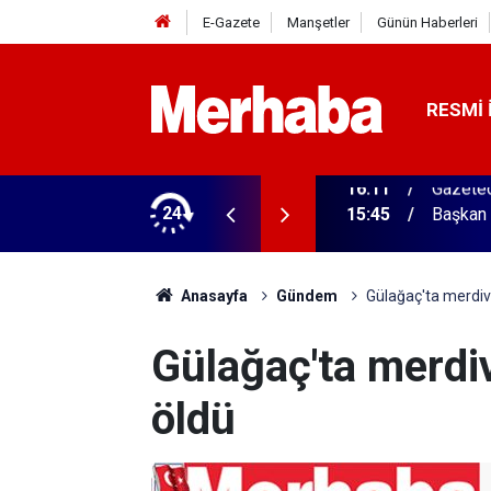
E-Gazete
Manşetler
Günün Haberleri
RESMI 
ğitim Kampüsü'ne ziyaret
24
15:45
Başkan 
Anasayfa
Gündem
Gülağaç'ta merdiv
Gülağaç'ta merdi
öldü