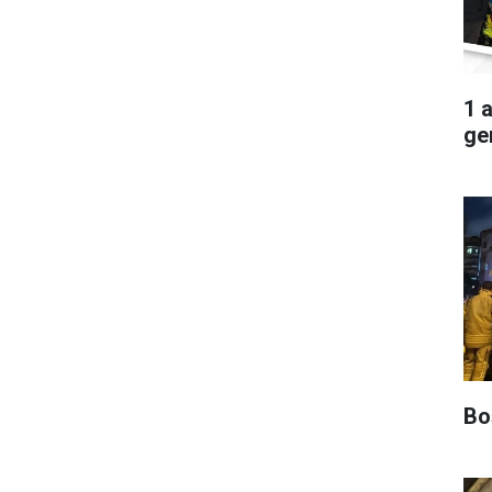
1 
ger
Boş