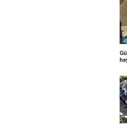
Gü
ha