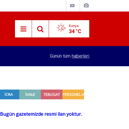
Konya
34 °C
15:38
Konyalı patron 70 bin TL maaşla personel arıyor!
Günün tüm
haberleri