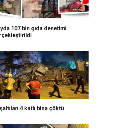
ayda 107 bin gıda denetimi
çekleştirildi
altılan 4 katlı bina çöktü