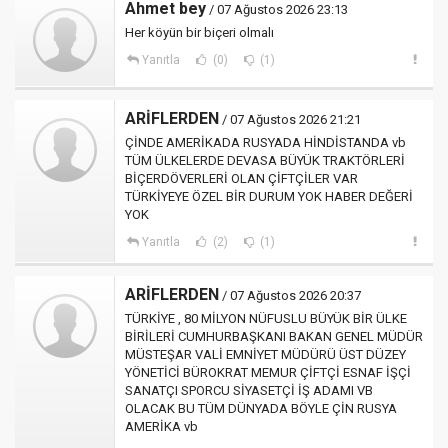
Ahmet bey
/ 07 Ağustos 2026 23:13
Her köyün bir biçeri olmalı
Yanıtla
(0)
(1)
ARİFLERDEN
/ 07 Ağustos 2026 21:21
ÇİNDE AMERİKADA RUSYADA HİNDİSTANDA vb
TÜM ÜLKELERDE DEVASA BÜYÜK TRAKTÖRLERİ
BİÇERDÖVERLERİ OLAN ÇİFTÇİLER VAR
TÜRKİYEYE ÖZEL BİR DURUM YOK HABER DEĞERİ
YOK
Yanıtla
(2)
(1)
ARİFLERDEN
/ 07 Ağustos 2026 20:37
TÜRKİYE , 80 MİLYON NÜFUSLU BÜYÜK BİR ÜLKE
BİRİLERİ CUMHURBAŞKANI BAKAN GENEL MÜDÜR
MÜSTEŞAR VALİ EMNİYET MÜDÜRÜ ÜST DÜZEY
YÖNETİCİ BÜROKRAT MEMUR ÇİFTÇİ ESNAF İŞÇİ
SANATÇI SPORCU SİYASETÇİ İŞ ADAMI VB
OLACAK BU TÜM DÜNYADA BÖYLE ÇİN RUSYA
AMERİKA vb