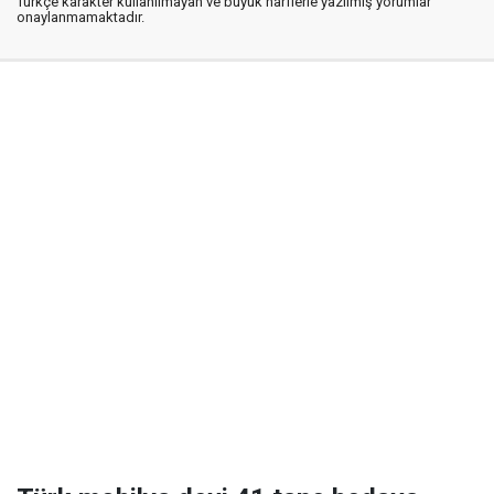
Türkçe karakter kullanılmayan ve büyük harflerle yazılmış yorumlar
onaylanmamaktadır.