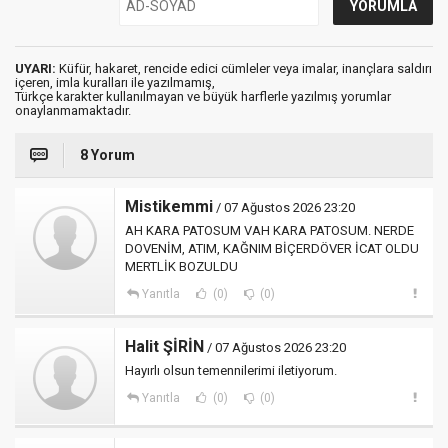
UYARI:
Küfür, hakaret, rencide edici cümleler veya imalar, inançlara saldırı
içeren, imla kuralları ile yazılmamış,
Türkçe karakter kullanılmayan ve büyük harflerle yazılmış yorumlar
onaylanmamaktadır.
8 Yorum
Mistikemmi
/ 07 Ağustos 2026 23:20
AH KARA PATOSUM VAH KARA PATOSUM. NERDE
DOVENİM, ATIM, KAĞNIM BİÇERDÖVER İCAT OLDU
MERTLİK BOZULDU
Yanıtla
(0)
(0)
Halit ŞİRİN
/ 07 Ağustos 2026 23:20
Hayırlı olsun temennilerimi iletiyorum.
Yanıtla
(0)
(0)