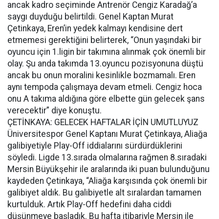
ancak kadro seçiminde Antrenör Cengiz Karadağ’a
saygı duyduğu belirtildi. Genel Kaptan Murat
Çetinkaya, Eren’in yedek kalmayı kendisine dert
etmemesi gerektiğini belirterek, “Onun yaşındaki bir
oyuncu için 1.ligin bir takımına alınmak çok önemli bir
olay. Şu anda takımda 13.oyuncu pozisyonuna düştü
ancak bu onun moralini kesinlikle bozmamalı. Eren
aynı tempoda çalışmaya devam etmeli. Cengiz hoca
onu A takıma aldığına göre elbette gün gelecek şans
verecektir” diye konuştu.
ÇETİNKAYA: GELECEK HAFTALAR İÇİN UMUTLUYUZ
Üniversitespor Genel Kaptanı Murat Çetinkaya, Aliağa
galibiyetiyle Play-Off iddialarını sürdürdüklerini
söyledi. Ligde 13.sırada olmalarına rağmen 8.sıradaki
Mersin Büyükşehir ile aralarında iki puan bulunduğunu
kaydeden Çetinkaya, “Aliağa karşısında çok önemli bir
galibiyet aldık. Bu galibiyetle alt sıralardan tamamen
kurtulduk. Artık Play-Off hedefini daha ciddi
düşünmeye başladık. Bu hafta itibariyle Mersin ile