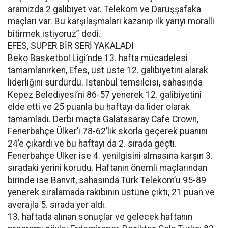
aramızda 2 galibiyet var. Telekom ve Darüşşafaka
maçları var. Bu karşılaşmaları kazanıp ilk yarıyı moralli
bitirmek istiyoruz” dedi.
EFES, SÜPER BİR SERİ YAKALADI
Beko Basketbol Ligi’nde 13. hafta mücadelesi
tamamlanırken, Efes, üst üste 12. galibiyetini alarak
liderliğini sürdürdü. İstanbul temsilcisi, sahasında
Kepez Belediyesi’ni 86-57 yenerek 12. galibiyetini
elde etti ve 25 puanla bu haftayı da lider olarak
tamamladı. Derbi maçta Galatasaray Cafe Crown,
Fenerbahçe Ülker’i 78-62’lik skorla geçerek puanını
24’e çıkardı ve bu haftayı da 2. sırada geçti.
Fenerbahçe Ülker ise 4. yenilgisini almasına karşın 3.
sıradaki yerini korudu. Haftanın önemli maçlarından
birinde ise Banvit, sahasında Türk Telekom’u 95-89
yenerek sıralamada rakibinin üstüne çıktı, 21 puan ve
averajla 5. sırada yer aldı.
13. haftada alınan sonuçlar ve gelecek haftanın