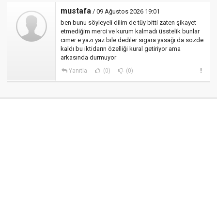
mustafa
/ 09 Ağustos 2026 19:01
ben bunu söyleyeli dilim de tüy bitti zaten şikayet
etmediğim merci ve kurum kalmadı üsstelik bunlar
cimer e yazı yaz bile dediler sigara yasağı da sözde
kaldı bu iktidarın özelliği kural getiriyor ama
arkasında durmuyor
Yanıtla
(0)
(0)