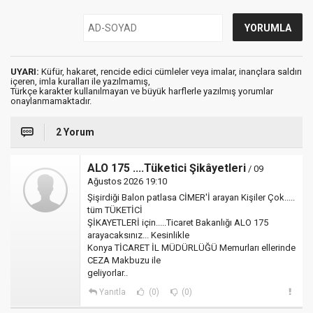
UYARI:
Küfür, hakaret, rencide edici cümleler veya imalar, inançlara saldırı
içeren, imla kuralları ile yazılmamış,
Türkçe karakter kullanılmayan ve büyük harflerle yazılmış yorumlar
onaylanmamaktadır.
2 Yorum
ALO 175 ....Tüketici Şikâyetleri
/ 09
Ağustos 2026 19:10
Şişirdiği Balon patlasa CİMER'İ arayan Kişiler Çok.....
tüm TÜKETİCİ
ŞİKAYETLERİ için.....Ticaret Bakanlığı ALO 175
arayacaksınız... Kesinlikle
Konya TİCARET İL MÜDÜRLÜĞÜ Memurları ellerinde
CEZA Makbuzu ile
geliyorlar..
Yanıtla
(0)
(0)