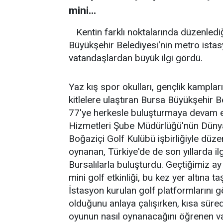
mini...
Kentin farklı noktalarında düzenlediğ
Büyükşehir Belediyesi'nin metro istasy
vatandaşlardan büyük ilgi gördü.
Yaz kış spor okulları, gençlik kampları
kitlelere ulaştıran Bursa Büyükşehir Be
77'ye herkesle buluşturmaya devam ed
Hizmetleri Şube Müdürlüğü'nün Dünya
Boğaziçi Golf Kulübü işbirliğiyle düze
oynanan, Türkiye'de de son yıllarda ilg
Bursalılarla buluşturdu. Geçtiğimiz a
mini golf etkinliği, bu kez yer altına
İstasyon kurulan golf platformlarını 
olduğunu anlaya çalışırken, kısa süred
oyunun nasıl oynanacağını öğrenen va