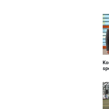
Ko
sp