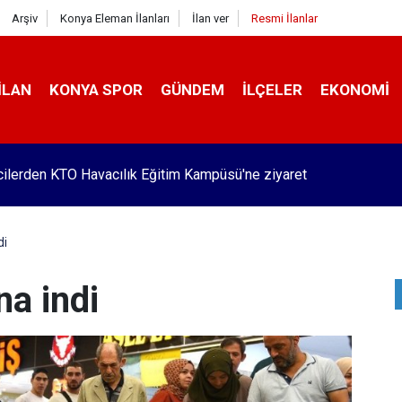
Arşiv
Konya Eleman İlanları
İlan ver
Resmi İlanlar
İLAN
KONYA SPOR
GÜNDEM
İLÇELER
EKONOMI
Pekyatırmacı’dan esnaf ziyareti
di
na indi