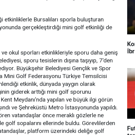
i etkinliklerle Bursalıları sporla buluşturan
onunda gerçekleştirdiği mini golf etkinliği de
Ko
İb
 ve okul sporları etkinlikleriyle sporu daha geniş
lediyesi, sporu tesislerin dışına taşıyıp, 7'den
iyor. Büyükşehir Belediyesi Gençlik ve Spor
 Mini Golf Federasyonu Türkiye Temsilcisi
nlendiği etkinlik, dünyada yaygın olarak
inin giderek arttığı mini golf sporunu
y Kent Meydanı'nda yapılan ve büyük ilgi görün
 taşındı ve Şehreküstü Metro İstasyonunda yapıldı.
gören vatandaşlar önce meraklı gözlerle ne
e golf sopalarını ellerinde buldu. Görevlilerden
Fu
tandaşlar, platform üzerindeki deliğe golf