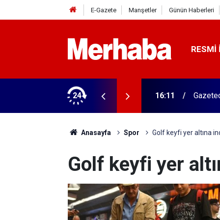
E-Gazete
Manşetler
Günün Haberleri
RESMI 
ğitim Kampüsü'ne ziyaret
24
15:45
Başkan 
Anasayfa
Spor
Golf keyfi yer altına in
Golf keyfi yer altı