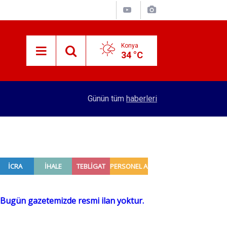
Konya
34 °C
15:38
Konyalı patron 70 bin TL maaşla personel arıyor!
Günün tüm
haberleri