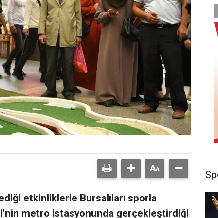
Sp
diği etkinliklerle Bursalıları sporla
i'nin metro istasyonunda gerçekleştirdiği