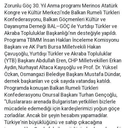
Zorunlu Göç 30. Yıl Anma programı Merinos Atatürk
Kongre ve Kültür Merkezi'nde Balkan Rumeli Türkleri
Konfederasyonu, Balkan Göçmenleri Kültür ve
Dayanışma Derneği BAL–GÖÇ ile Yurtdışı Türkler ve
Akraba Topluluklar Başkanlığı'nın desteğiyle yapıldı.
Programa TBMM İnsan Hakları İnceleme Komisyonu
Başkanı ve AK Parti Bursa Milletvekili Hakan
Çavuşoğlu, Yurtdışı Türkler ve Akraba Topluluklar
(YTB) Başkanı Abdullah Eren, CHP Milletvekilleri Erkan
Aydın, Nurhayat Altaca Kayışoğlu ve Prof. Dr. Yüksel
Özkan, Osmangazi Belediye Başkanı Mustafa Dündar,
dernek başkanları ve çok sayıda vatandaş katıldı.
Programda konuşan Balkan Rumeli Türkleri
Konfederasyonu Onursal Başkanı Turhan Gençoğlu,
"Uluslararası arenada Bulgaristan yetkilileri bizlerle
mücadele edemediği için kardeşlerimizi yoğun göçe
zorladılar. Ancak bir şeyin hesabını yapamadılar.
Türkiye'nin büyüklüğünü ve sahip çıkacağına