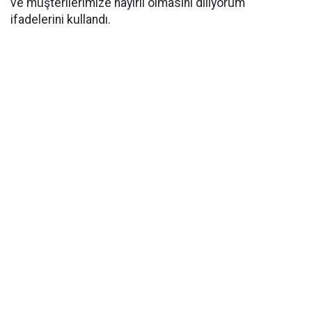
ve müşterilerimize hayırlı olmasını diliyorum"
ifadelerini kullandı.