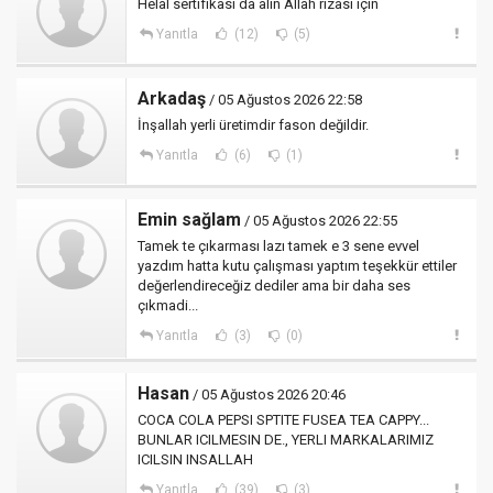
Helal sertifikası da alın Allah rızası için
Yanıtla
(12)
(5)
Arkadaş
/ 05 Ağustos 2026 22:58
İnşallah yerli üretimdir fason değildir.
Yanıtla
(6)
(1)
Emin sağlam
/ 05 Ağustos 2026 22:55
Tamek te çıkarması lazı tamek e 3 sene evvel
yazdım hatta kutu çalışması yaptım teşekkür ettiler
değerlendireceğiz dediler ama bir daha ses
çıkmadi...
Yanıtla
(3)
(0)
Hasan
/ 05 Ağustos 2026 20:46
COCA COLA PEPSI SPTITE FUSEA TEA CAPPY...
BUNLAR ICILMESIN DE., YERLI MARKALARIMIZ
ICILSIN INSALLAH
Yanıtla
(39)
(3)