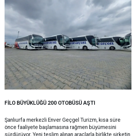
FİLO BÜYÜKLÜĞÜ 200 OTOBÜSÜ AŞTI
Şanlıurfa merkezli Enver Geçgel Turizm, kısa süre
önce faaliyete başlamasına rağmen büyümesini
sürdürüyor. Yeni teslim alınan araçlarla birlikte şirketin