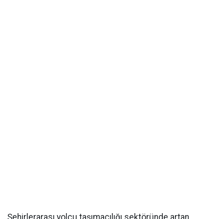
Şehirlerarası yolcu taşımacılığı sektöründe artan