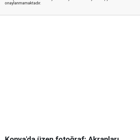
onaylanmamaktadır.
Konya'da üzen fotoğraf: Akranları