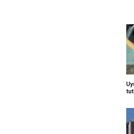
Uy
tu