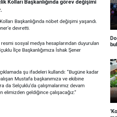
lik Kolları Başkanlığında görev değişimi
.
 Kolları Başkanlığında nöbet değişimi yaşandı.
er’e devretti.
Do
arı resmi sosyal medya hesaplarından duyurulan
bul
lçuklu İlçe Başkanlığımıza İshak Şener
çıklamada şu ifadeleri kullandı: “Bugüne kadar
 çalışan Mustafa başkanımıza ve ekibine
ra da Selçuklu’da çalışmalarımız devam
 elimizden geldiğince çalışacağız.”
'K