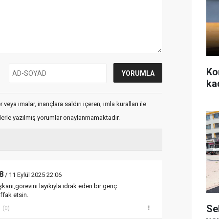
Ko
ka
veya imalar, inançlara saldırı içeren, imla kuralları ile
flerle yazılmış yorumlar onaylanmamaktadır.
8
/ 11 Eylül 2025 22:06
şkanı,görevini layıkıyla idrak eden bir genç
fak etsin.
Se
(0)