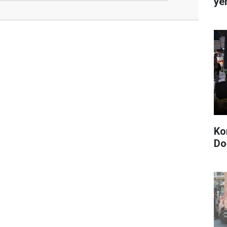
ye
Ko
Do