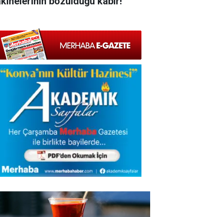
kinelerinin bozulduğu kabir!'