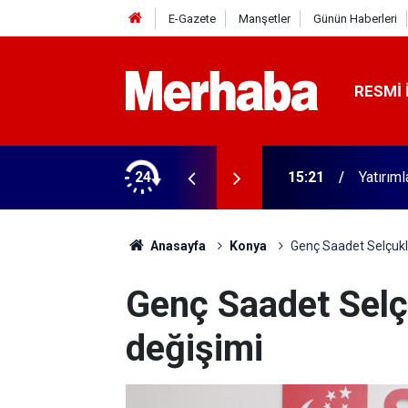
E-Gazete
Manşetler
Günün Haberleri
RESMI 
 65 yaş üstünü üzen gelişme
24
15:21
Yatırıml
Anasayfa
Konya
Genç Saadet Selçukl
Genç Saadet Selç
değişimi