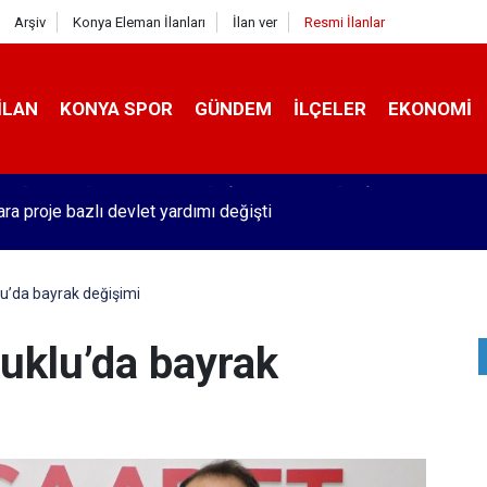
Arşiv
Konya Eleman İlanları
İlan ver
Resmi İlanlar
İLAN
KONYA SPOR
GÜNDEM
İLÇELER
EKONOMI
ara proje bazlı devlet yardımı değişti
u’da bayrak değişimi
uklu’da bayrak