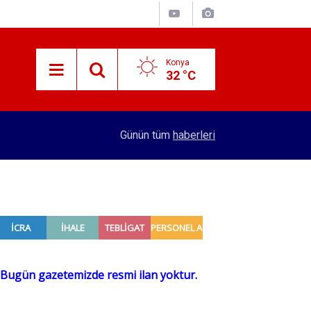
Konya
32 °C
15:16
Hazinenin faiz gideri belli oldu! Geçen yıla göre
Günün tüm
haberleri