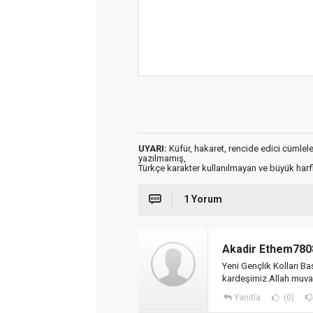
UYARI:
Küfür, hakaret, rencide edici cümleler 
yazılmamış,
Türkçe karakter kullanılmayan ve büyük har
1 Yorum
Akadir Ethem780
Yeni Gençlik Kolları Ba
kardeşimiz.Allah muvaf
Yanıtla
(0)