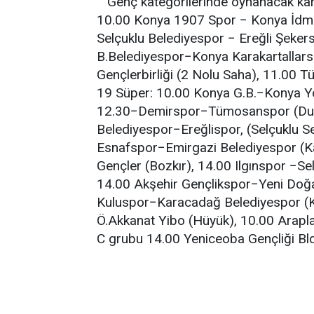
Genç kategorilerinde oynanacak ka
10.00 Konya 1907 Spor − Konya İdm
Selçuklu Belediyespor − Ereğli Şeker
B.Belediyespor−Konya Karakartallar
Gençlerbirliği (2 Nolu Saha), 11.00 
19 Süper: 10.00 Konya G.B.−Konya Y
12.30−Demirspor−Tümosanspor (Duml
Belediyespor−Ereğlispor, (Selçuklu S
Esnafspor−Emirgazi Belediyespor (K
Gençler (Bozkır), 14.00 Ilgınspor −Se
14.00 Akşehir Gençlikspor−Yeni Doğ
Kuluspor−Karacadağ Belediyespor (Ku
Ö.Akkanat Yibo (Hüyük), 10.00 Arapla
C grubu 14.00 Yeniceoba Gençliği Bld