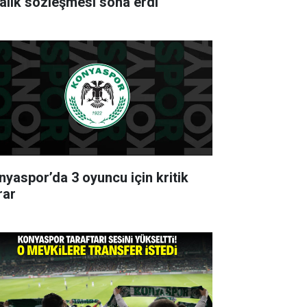
ralık sözleşmesi sona erdi
nyaspor’da 3 oyuncu için kritik
rar