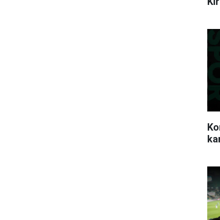
Ki
Ko
ka