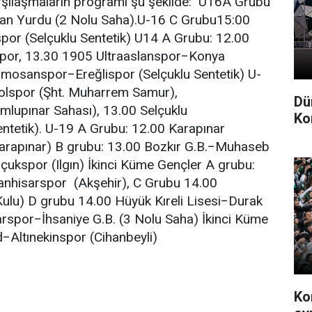
rşılaşmaların programı şu şekilde: U16A Grubu
an Yurdu (2 Nolu Saha).U-16 C Grubu15:00
spor (Selçuklu Sentetik) U14 A Grubu: 12.00
spor, 13.30 1905 Ultraaslanspor−Konya
Tümosanspor−Ereğlispor (Selçuklu Sentetik) U-
olspor (Şht. Muharrem Samur),
Dü
upınar Sahası), 13.00 Selçuklu
Ko
entetik). U-19 A Grubu: 12.00 Karapınar
arapınar) B grubu: 13.00 Bozkır G.B.−Muhaseb
lçukspor (Ilgın) İkinci Küme Gençler A grubu:
anhisarspor (Akşehir), C Grubu 14.00
lu) D grubu 14.00 Hüyük Kıreli Lisesi−Durak
rspor−İhsaniye G.B. (3 Nolu Saha) İkinci Küme
−Altınekinspor (Cihanbeyli)
Ko