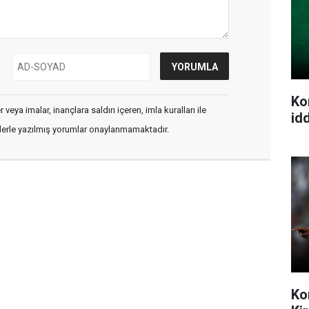
Ko
veya imalar, inançlara saldırı içeren, imla kuralları ile
idd
flerle yazılmış yorumlar onaylanmamaktadır.
Ko