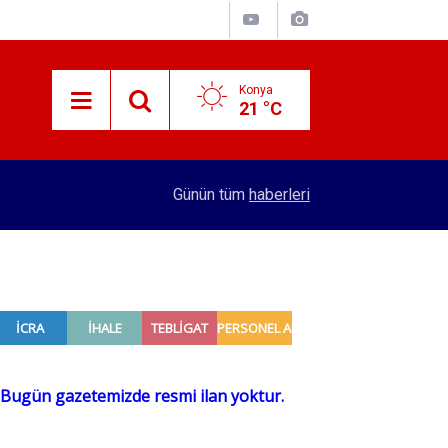
Konya
21 °C
15:38
Konyalı patron 70 bin TL maaşla personel arıyor!
Günün tüm
haberleri