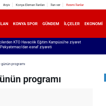
Arşiv
Konya Eleman İlanları
İlan ver
Resmi İlanlar
İLAN
KONYA SPOR
GÜNDEM
İLÇELER
EKONOMI
Pekyatırmacı’dan esnaf ziyareti
e günün programı
günün programı