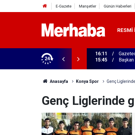
E-Gazete
Manşetler
Günün Haberleri
RESMI 
ğitim Kampüsü'ne ziyaret
24
15:45
Başkan 
Anasayfa
Konya Spor
Genç Liglerind
Genç Liglerinde 