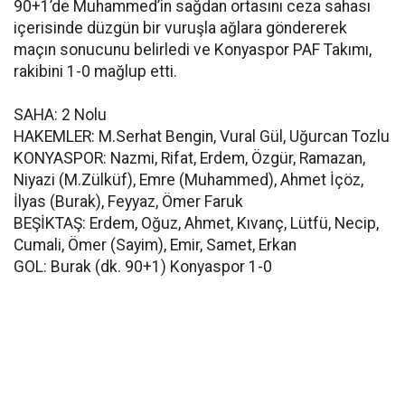
90+1’de Muhammed’in sağdan ortasını ceza sahası
içerisinde düzgün bir vuruşla ağlara göndererek
maçın sonucunu belirledi ve Konyaspor PAF Takımı,
rakibini 1-0 mağlup etti.
SAHA: 2 Nolu
HAKEMLER: M.Serhat Bengin, Vural Gül, Uğurcan Tozlu
KONYASPOR: Nazmi, Rifat, Erdem, Özgür, Ramazan,
Niyazi (M.Zülküf), Emre (Muhammed), Ahmet İçöz,
İlyas (Burak), Feyyaz, Ömer Faruk
BEŞİKTAŞ: Erdem, Oğuz, Ahmet, Kıvanç, Lütfü, Necip,
Cumali, Ömer (Sayim), Emir, Samet, Erkan
GOL: Burak (dk. 90+1) Konyaspor 1-0