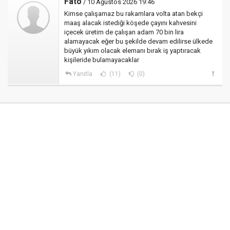
Fato
/ 10 Ağustos 2026 19:46
Kimse çalışamaz bu rakamlara volta atan bekçi
maaş alacak istediği köşede çayını kahvesini
içecek üretim de çalışan adam 70 bin lira
alamayacak eğer bu şekilde devam edilirse ülkede
büyük yıkım olacak elemanı bırak iş yaptıracak
kişileride bulamayacaklar
Yanıtla
(11)
(0)