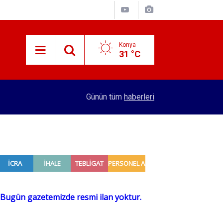
Konya
31 °C
12:03
KTO Başkanı Öztürk’ten Mekpan Panel’e ziyaret
Günün tüm
haberleri