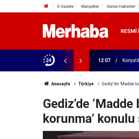
E-Gazete
Manşetler
Günün Haberleri
RESMI 
erasyon
24
12:07
Konya'd
Anasayfa
Türkiye
Gediz’de ’Madde ba
Gediz’de ’Madde 
korunma’ konulu