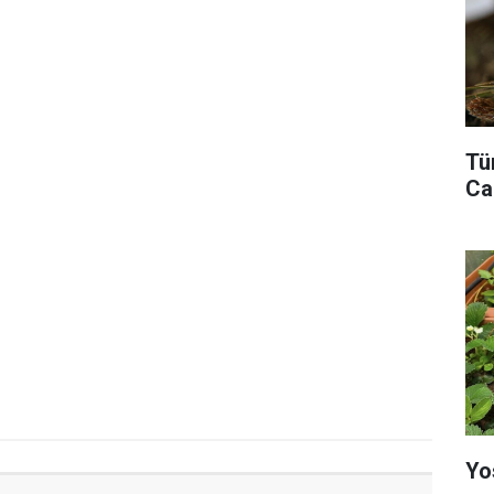
Tü
Ca
Yo