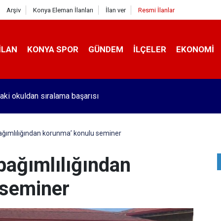
Arşiv
Konya Eleman İlanları
İlan ver
Resmi İlanlar
İLAN
KONYA SPOR
GÜNDEM
İLÇELER
EKONOMI
aki okuldan sıralama başarısı
ğımlılığından korunma’ konulu seminer
bağımlılığından
 seminer