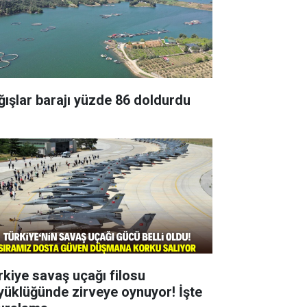
ğışlar barajı yüzde 86 doldurdu
rkiye savaş uçağı filosu
yüklüğünde zirveye oynuyor! İşte