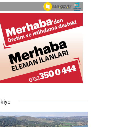
rkiye