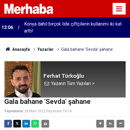
Konya dahil birçok ilde çiftçilerin kullanımı iki kat
13:06
arttı!
Anasayfa
Yazarlar
Gala bahane 'Sevda' şahane
Ferhat Türkoğlu
Yazarın Tüm Yazıları >
Gala bahane 'Sevda' şahane
Yayınlanma:
28 Mart 2022 Pazartesi 18:18