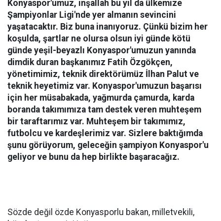
Konyaspor'umuz, inşallah bu yıl da ülkemize
Şampiyonlar Ligi'nde yer almanın sevincini
yaşatacaktır. Biz buna inanıyoruz. Çünkü bizim her
koşulda, şartlar ne olursa olsun iyi günde kötü
günde yeşil-beyazlı Konyaspor'umuzun yanında
dimdik duran başkanımız Fatih Özgökçen,
yönetimimiz, teknik direktörümüz İlhan Palut ve
teknik heyetimiz var. Konyaspor'umuzun başarısı
için her müsabakada, yağmurda çamurda, karda
boranda takımımıza tam destek veren muhteşem
bir taraftarımız var. Muhteşem bir takımımız,
futbolcu ve kardeşlerimiz var. Sizlere baktığımda
şunu görüyorum, geleceğin şampiyon Konyaspor'u
geliyor ve bunu da hep birlikte başaracağız.
Sözde değil özde Konyasporlu bakan, milletvekili,