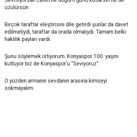
Sevmiyorsan zaten ne doğum günü kutlarsın ne de
üzülürsün
Birçok taraftar eleştirisini dile getirdi şunlar da davet
edilmeliydi, taraftar da orada olmalıydı. Tamam belki
haklılık payları vardı.
Şunu söylemek istiyorum. Konyaspor 100. yaşını
kutluyor biz de Konyaspor’u “Seviyoruz”.
O yüzden armanın sevdanın arasına kimseyi
sokmayalım.