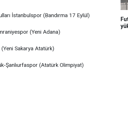
ları İstanbulspor (Bandırma 17 Eylül)
Fut
yü
mraniyespor (Yeni Adana)
Yeni Sakarya Atatürk)
k-Şanlıurfaspor (Atatürk Olimpiyat)