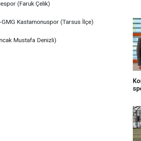
espor (Faruk Çelik)
FK-GMG Kastamonuspor (Tarsus İlçe)
ncak Mustafa Denizli)
Ko
sp