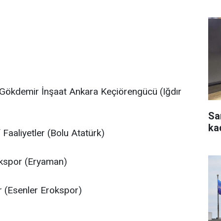
Gökdemir İnşaat Ankara Keçiörengücü (Iğdır
Sa
ka
aaliyetler (Bolu Atatürk)
dikspor (Eryaman)
 (Esenler Erokspor)