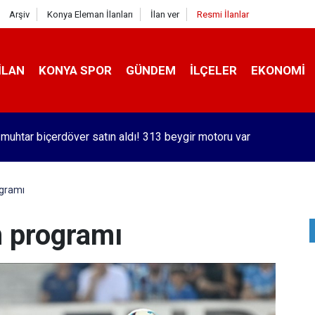
Arşiv
Konya Eleman İlanları
İlan ver
Resmi İlanlar
İLAN
KONYA SPOR
GÜNDEM
İLÇELER
EKONOMI
orlu Kramer'den yıllar sonra Galatasaraylı Osimhen itirafı
ogramı
n programı