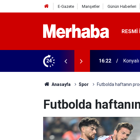
E-Gazete
Manşetler
Günün Haberleri
RESMI 
aldı! 313 beygir motoru var
24
16:04
Konyasp
Anasayfa
Spor
Futbolda haftanın pr
Futbolda haftanı