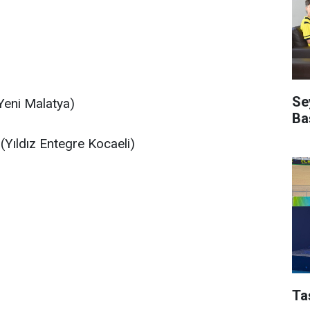
Se
Yeni Malatya)
Ba
Yıldız Entegre Kocaeli)
Ta