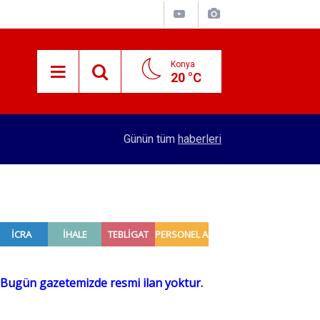
Konya
20 °C
15:29
Merkez Bankası rezervleri açıklandı
Günün tüm
haberleri