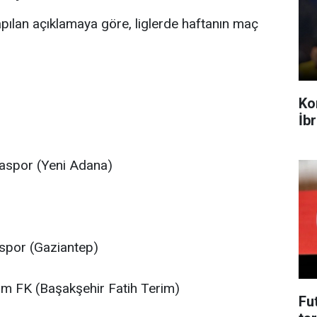
ılan açıklamaya göre, liglerde haftanın maç
Ko
İb
aspor (Yeni Adana)
spor (Gaziantep)
 FK (Başakşehir Fatih Terim)
Fu