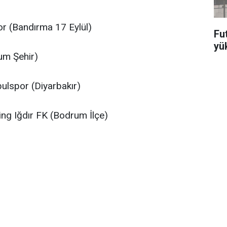
r (Bandırma 17 Eylül)
Fut
yü
um Şehir)
ulspor (Diyarbakır)
ng Iğdır FK (Bodrum İlçe)