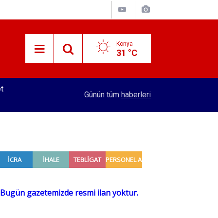
Konya
31 °C
11:25
Konya'da oda seçimi heyecanı başlıyor! Bu isim ç
Günün tüm
haberleri