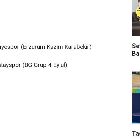
Se
yespor (Erzurum Kazım Karabekir)
Ba
tayspor (BG Grup 4 Eylül)
Ta