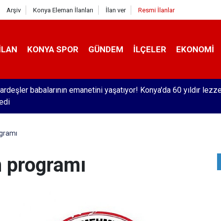
Arşiv
Konya Eleman İlanları
İlan ver
Resmi İlanlar
İLAN
KONYA SPOR
GÜNDEM
İLÇELER
EKONOMI
'da dart turnuvası başladı
ogramı
n programı