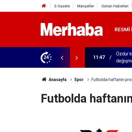
E-Gazete
Manşetler
Günün Haberleri
RESMI 
etini yaşatıyor! Konya'da 60 yıldır lezzet
24
11:42
Karatay
Anasayfa
Spor
Futbolda haftanın pr
Futbolda haftanı