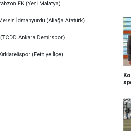
abzon FK (Yeni Malatya)
 Mersin İdmanyurdu (Aliağa Atatürk)
 (TCDD Ankara Demirspor)
rklarelispor (Fethiye İlçe)
Ko
sp