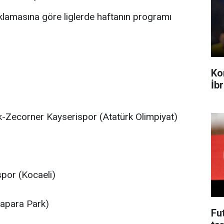
lamasına göre liglerde haftanın programı
Ko
İb
k-Zecorner Kayserispor (Atatürk Olimpiyat)
por (Kocaeli)
apara Park)
Fu