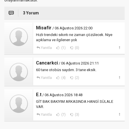
onaylanmamaktadır.
3 Yorum
Misafir
/ 06 Ağustos 2026 22:00
Hızlı trendeki sıkıntı ne zaman çözülecek. Niye
açıklama ve ilgilenen yok
Yanıtla
(1)
(0)
Cancarkci
/ 06 Ağustos 2026 21:11
60 tane otobüs saydım. 3 tane eksik.
Yanıtla
(4)
(2)
E.t
/ 06 Ağustos 2026 18:48
GİT BAK BAKIYIM ARKASINDA HANGİ SÜLALE
VAR.
Yanıtla
(7)
(3)