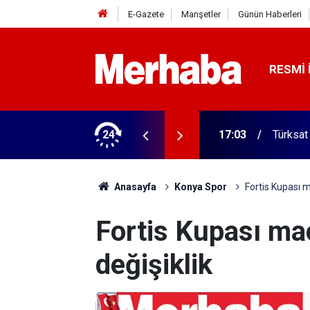
E-Gazete
Manşetler
Günün Haberleri
RESMI 
 ilgili yeni karar
24
16:57
Türkiye
Anasayfa
Konya Spor
Fortis Kupası m
Fortis Kupası maç
değişiklik