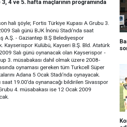
 3, 4 ve 5. hafta maçlarının programında
on hali şöyle; Fortis Türkiye Kupası A Grubu 3.
09 Salı günü BJK İnönü Stadı’nda saat
aş A.Ş. - Gaziantep B.Ş Belediyespor
Ba
. Kayserispor Kulübü, Kayseri B.Ş. Bld. Atatürk
so
k 2009 Salı günü oynanacak olan Kayserispor -
rup 3. müsabakası dahil olmak üzere 2008-
asında oynaması gereken tüm Turkcell Süper
alarını Adana 5 Ocak Stadı’nda oynayacak.
aat 19.00’da oynanacağı bildirilen Sivasspor
C Grubu 4. müsabakası ise 12 Ocak 2009
cak.
Ko