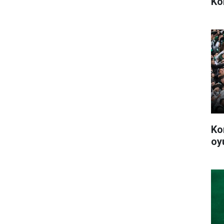
Ko
Ko
oy