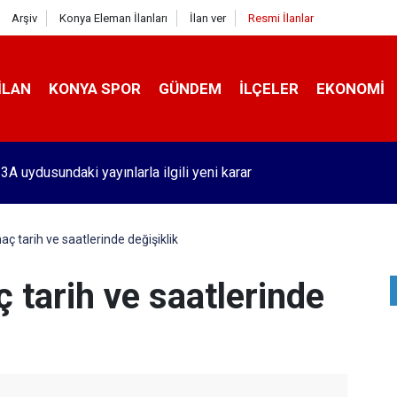
Arşiv
Konya Eleman İlanları
İlan ver
Resmi İlanlar
İLAN
KONYA SPOR
GÜNDEM
İLÇELER
EKONOMI
'de benzin fiyatlarında tarihi olay! Bu 51 şehirde yeni dönem başl
aç tarih ve saatlerinde değişiklik
 tarih ve saatlerinde