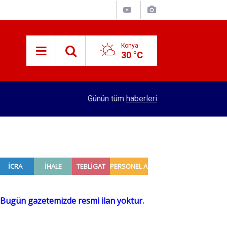
Konya
30 °C
adı
16:32
Konya'dan 4 şehre hızlı tren hattı yapılacak! Se
Günün tüm
haberleri