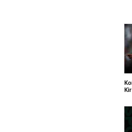
Ko
Ki