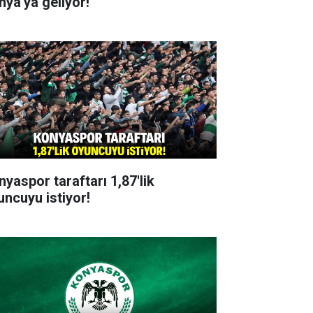
nya'ya geliyor!
nyaspor taraftarı 1,87'lik
uncuyu istiyor!