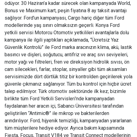
ödüyor. 30 Haziran’a kadar sürecek olan kampanyada World,
Bonus ve Maximum kart, peşin fiyatına 8 ay taksit avantajı
sağlıyor. Ford’un kampanyası, Cargo hariç diğer tüm Ford
modellerinde yaş sınırı olmaksızın geçerli. Konya Ford
yetkili servisi Motorcu Otomotiv yetkilileri avantajlarla dolu
kampanya ile ilgili yaptıkları açıklamada, “Ücretsiz Yaz
Güvenlik Kontrolü” ile Ford marka aracınızın klima, akü, lastik
basıncı ve dişleri, soğutucu, antifriz ve araç sıvı seviyeleri,
motor yağı ve filtreleri, fren ve direksiyon hidrolik sıvısı, ön
cam silecekleri, farlar, stoplar, sinyaller gibi tüm aksamları
servisimizde dört dörtlük titiz bir kontrolden geçirilerek yola
güvenle çıkmanız sağlanıyor. Tüm bu kontrol için hiçbir ücret
talep edilmiyor. Türk otomotiv sektöründe ilk kez; bizimle
birlikte tüm Ford Yetkili Servisleri’nde kampanyadan
faydalanan her aracın içi, Sabancı Üniversitesi tarafından
geliştirilen “Antimic®” ile mikrop ve bakterilerden
arındırılıyor. Ford, hijyenik temizliği, kampanyadan yararlanan
tüm müşterilere hediye ediyor. Ayrıca bakım kapsamında
Fiesta, Focus, Transit V184 ve Transit Connect modellerinin