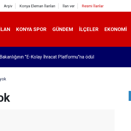
Arşiv
Konya Eleman İlanları
İlan ver
Resmi İlanlar
İLAN
KONYA SPOR
GÜNDEM
İLÇELER
EKONOMI
 Bakanlığının "E-Kolay İhracat Platformu"na ödül
 yok
ok