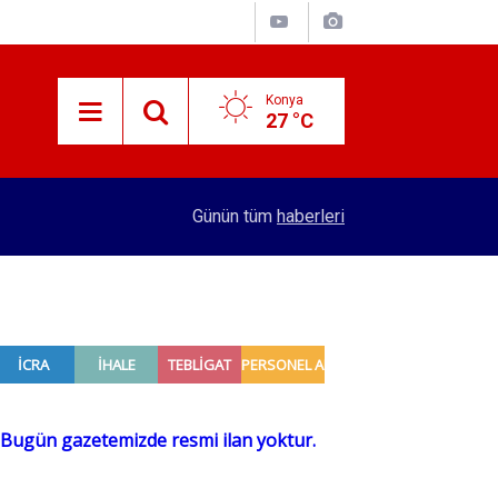
Konya
27 °C
10:37
Benzin ve motorin fiyatlarında eksik tamamlam
Günün tüm
haberleri