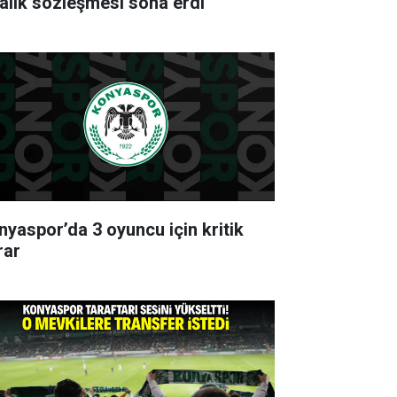
ralık sözleşmesi sona erdi
nyaspor’da 3 oyuncu için kritik
rar