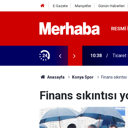
E-Gazete
Manşetler
Günün Haberleri
RESMI 
24
10:38
Ticaret
Anasayfa
Konya Spor
Finans sıkıntısı
Finans sıkıntısı y