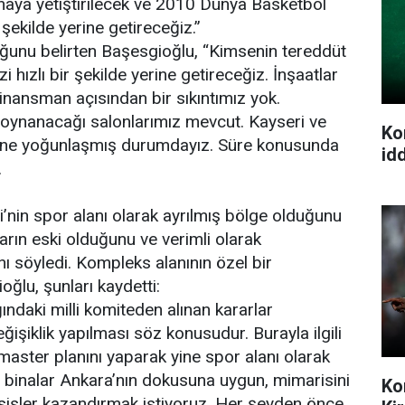
onaya yetiştirilecek ve 2010 Dünya Basketbol
şekilde yerine getireceğiz.”
lduğunu belirten Başesgioğlu, “Kimsenin tereddüt
 hızlı bir şekilde yerine getireceğiz. İnşaatlar
 finansman açısından bir sıkıntımız yok.
 oynanacağı salonlarımız mevcut. Kayseri ve
Ko
erine yoğunlaşmış durumdayız. Süre konusunda
idd
.
nin spor alanı olarak ayrılmış bölge olduğunu
rın eski olduğunu ve verimli olarak
ı söyledi. Kompleks alanının özel bir
ğlu, şunları kaydetti:
ndaki milli komiteden alınan kararlar
işiklik yapılması söz konusudur. Burayla ilgili
aster planını yaparak yine spor alanı olarak
 binalar Ankara’nın dokusuna uygun, mimarisini
Ko
sisler kazandırmak istiyoruz. Her şeyden önce