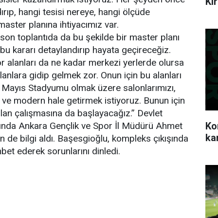
Ki
ırıp, hangi tesisi nereye, hangi ölçüde
aster planına ihtiyacımız var.
on toplantıda da bu şekilde bir master planı
 bu kararı detaylandırıp hayata geçireceğiz.
or alanları da ne kadar merkezi yerlerde olursa
alanlara gidip gelmek zor. Onun için bu alanları
Mayıs Stadyumu olmak üzere salonlarımızı,
eni ve modern hale getirmek istiyoruz. Bunun için
an çalışmasına da başlayacağız.” Devlet
Ko
sında Ankara Gençlik ve Spor İl Müdürü Ahmet
ka
en de bilgi aldı. Başesgioğlu, kompleks çıkışında
hbet ederek sorunlarını dinledi.