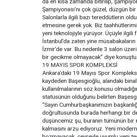
da en kısa zamanda bitirilip, şampiy
Şampiyonası’nı çok güzel, düzgün bir 
Salonlarla ilgili bazı tereddütlerin o
etmesine gerek yok. Biz taahhütlerimizi
yeni teknolojiyle yürüyor. Üçüyle ilgili
İstanbul’da zaten yine müsabakaların
İzmir’de var. Bu nedenle 3 salon üz
bir gecikme olmayacak” diye konuştu
19 MAYIS SPOR KOMPLEKSİ
Ankara’daki 19 Mayıs Spor Kompleksi’
kaydeden Başesgioğlu, alandaki binala
kullanılmalarının söz konusu olmadığın
statüsünün olduğunu belirten Başesgio
“Sayın Cumhurbaşkanımızın başkanlığı
doğrultusunda burada herhangi bir değ
düşüncemiz şu, buranın tümünün bir m
kalmasını arzu ediyoruz. Yeni modern
bozmayacak, çevreyle uyumlu yeni te