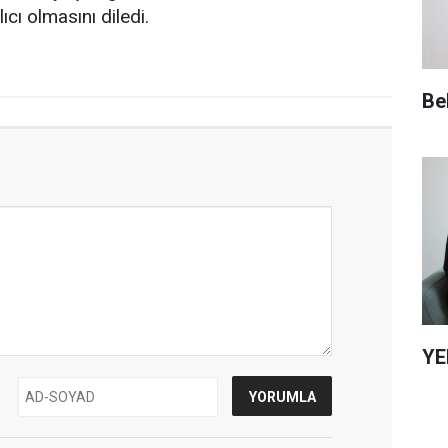
cı olmasını diledi.
Be
YE