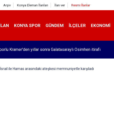
Arşiv
Konya Eleman İlanları
İlan ver
Resmi İlanlar
İLAN
KONYA SPOR
GÜNDEM
İLÇELER
EKONOMI
orlu Kramer'den yıllar sonra Galatasaraylı Osimhen itirafı
er İsrail ile Hamas arasındaki ateşkesi memnuniyetle karşıladı