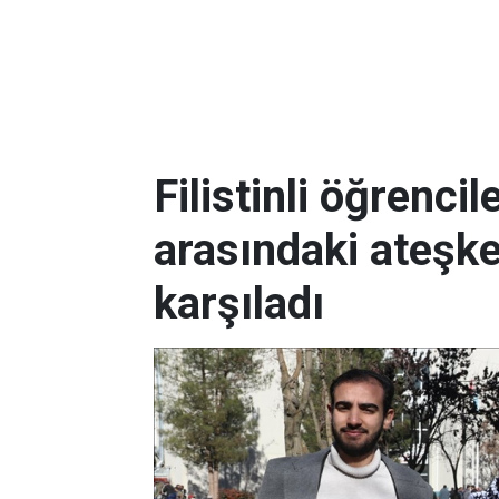
Filistinli öğrencil
arasındaki ateşk
karşıladı