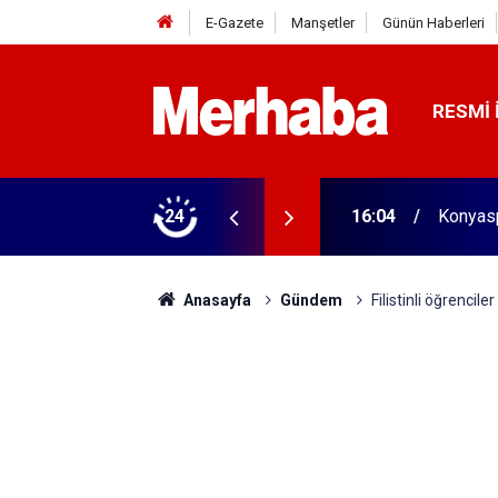
E-Gazete
Manşetler
Günün Haberleri
RESMI 
biçerdöver satın aldı! 313 beygir motoru var
24
16:04
Konyasp
Anasayfa
Gündem
Filistinli öğrencil