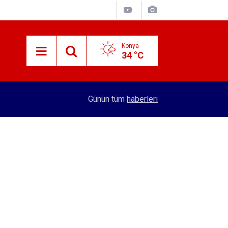
Konya
34 °C
15:29
Merkez Bankası rezervleri açıklandı
Günün tüm
haberleri