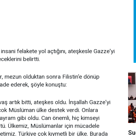
r insani felakete yol açtığını, ateşkesle Gazze'yi
klerini belirtti.
ur, mezun olduktan sonra Filistin'e dönüp
fade ederek, şöyle konuştu:
 artık bitti, ateşkes oldu. İnşallah Gazze'yi
rçok Müslüman ülke destek verdi. Onlara
ayram gibi oldu. Can önemli, hiç kimseyi
tü. Ülkemiz, Müslümanlar için mücadele
Su
imiz. Türkiye çok kıymetli bir ülke. Burada