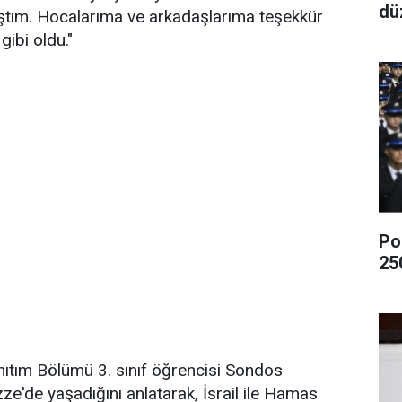
dü
ştım. Hocalarıma ve arkadaşlarıma teşekkür
ibi oldu."
Po
25
Tanıtım Bölümü 3. sınıf öğrencisi Sondos
e'de yaşadığını anlatarak, İsrail ile Hamas