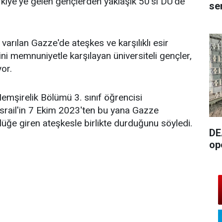
Türkiye'ye gelen gençlerden yaklaşık 50'si DÜ'de
se
arılan Gazze'de ateşkes ve karşılıklı esir
ni memnuniyetle karşılayan üniversiteli gençler,
or.
Hemşirelik Bölümü 3. sınıf öğrencisi
rail'in 7 Ekim 2023'ten bu yana Gazze
rlüğe giren ateşkesle birlikte durduğunu söyledi.
DE
op