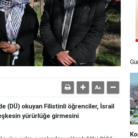
Gü
e (DÜ) okuyan Filistinli öğrenciler, İsrail
eşkesin yürürlüğe girmesini
Ko