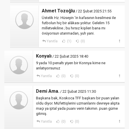
Ahmet Tozoğlu
/ 22 Şubat 2025 21:55
Üstelik Hz. Hüseyin 'in kafasının kesilmesi ile
futbolun hiç bir alâkası yoktur. Gelelim 15
milletvekiline ; bu hırsız kişileri bana mı
övüyorsun utanmadan, yuh yani.
Yanıtla
(1)
(0)
Konyalı
/ 22 Şubat 2025 18:40
9 yada 10 penaltı yiyen bir Konnya kime ne
anlatıyorsunuz
Yanıtla
(0)
(0)
Demi Ama.
/ 22 Şubat 2025 11:30
Başkana bak, Koskoca TFF başkanı bir puan yalan
oldu diyor. Müfettişlerini uzmanlarını devreye alıpta
maçı ya iptal yada puanı verin takımın. puan güme
gitmiş.
Yanıtla
(0)
(0)