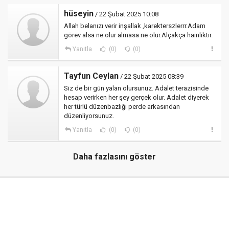
hüseyin
/ 22 Şubat 2025 10:08
Allah belanızı verir inşallak ,karekterszlerrr.Adam
görev alsa ne olur almasa ne olur.Alçakça hainliktir.
Yanıtla
(0)
(0)
Tayfun Ceylan
/ 22 Şubat 2025 08:39
Siz de bir gün yalan olursunuz. Adalet terazisinde
hesap verirken her şey gerçek olur. Adalet diyerek
her türlü düzenbazlığı perde arkasından
düzenliyorsunuz.
Yanıtla
(0)
(0)
Daha fazlasını göster