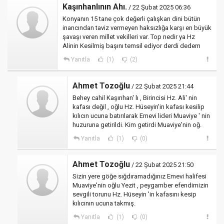
Kaşınhanlının Ahı.
/ 22 Şubat 2025 06:36
Konyanın 15 tane çok değerli çalışkan dini bütün
inancından taviz vermeyen haksızlığa karşı en büyük
şavaşı veren millet vekilleri var. Top nedir ya Hz
Alinin Kesilmiş başını temsil ediyor derdi dedem
Yanıtla
(1)
(2)
Ahmet Tozoğlu
/ 22 Şubat 2025 21:44
Behey cahil Kaşınhan' lı , Birincisi Hz. Ali' nin
kafası değil , oğlu Hz. Hüseyin'in kafası kesilip
kılıcın ucuna batırılarak Emevi lideri Muaviye ' nin
huzuruna getirildi. Kim getirdi Muaviye'nin oğ.
Yanıtla
(1)
(0)
Ahmet Tozoğlu
/ 22 Şubat 2025 21:50
Sizin yere göğe sığdıramadığınız Emevi halifesi
Muaviye'nin oğlu Yezit , peygamber efendimizin
sevgili torunu Hz. Hüseyin 'in kafasını kesip
kılıcının ucuna takmış.
Yanıtla
(1)
(0)