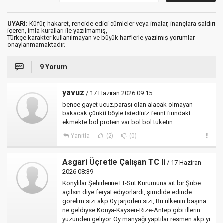
UYARI:
Küfür, hakaret, rencide edici cümleler veya imalar, inançlara saldırı
içeren, imla kuralları ile yazılmamış,
Türkçe karakter kullanılmayan ve büyük harflerle yazılmış yorumlar
onaylanmamaktadır.
9 Yorum
yavuz
/ 17 Haziran 2026 09:15
bence gayet ucuz.parası olan alacak olmayan
bakacak.çünkü böyle istediniz.fenni fırındaki
ekmekte bol protein var bol bol tüketin.
Yanıtla
(2)
(0)
Asgari Üçretle Çalışan TC li
/ 17 Haziran
2026 08:39
Konylılar Şehirlerine Et-Süt Kurumuna ait bir Şube
açılsın diye feryat ediyorlardı, şimdide edinde
görelim sizi akp Oy jarjörleri sizi, Bu ülkenin başına
ne geldiyse Konya-Kayseri-Rize-Antep gibi illerin
yüzünden geliyor, Oy manyağı yaptılar resmen akp yi