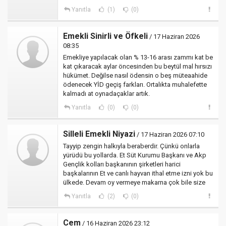
Yanıtla
(1)
(0)
Emekli Sinirli ve Öfkeli
/ 17 Haziran 2026
08:35
Emekliye yapılacak olan % 13-16 arası zammı kat be
kat çıkaracak aylar öncesinden bu beytül mal hırsızı
hükümet. Değilse nasıl ödensin o beş müteaahide
ödenecek YİD geçiş farkları. Ortalıkta muhalefette
kalmadı at oynadaçaklar artık.
Yanıtla
(0)
(0)
Silleli Emekli Niyazi
/ 17 Haziran 2026 07:10
Tayyip zengin halkıyla beraberdir. Çünkü onlarla
yürüdü bu yollarda. Et Süt Kurumu Başkanı ve Akp
Gençlik kolları başkanının şirketleri harici
başkalarının Et ve canlı hayvan ithal etme izni yok bu
ülkede. Devam oy vermeye makarna çok bile size
Yanıtla
(2)
(0)
Cem
/ 16 Haziran 2026 23:12