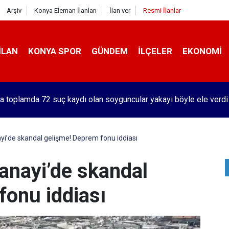
Arşiv
Konya Eleman İlanları
İlan ver
Resmi İlanlar
İLAN
KONYA SPOR
GÜNDEM
İLÇELER
EKONOMI
bilya devi 41 tane bedava TOGG dağıtacak! 5 bin TL şartı var
yi’de skandal gelişme! Deprem fonu iddiası
anayi’de skandal
fonu iddiası