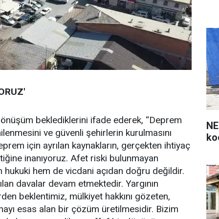
ORUZ'
 dönüşüm beklediklerini ifade ederek, “Deprem
NE
enilenmesini ve güvenli şehirlerin kurulmasını
ko
rem için ayrılan kaynakların, gerçekten ihtiyaç
tiğine inanıyoruz. Afet riski bulunmayan
em hukuki hem de vicdani açıdan doğru değildir.
ılan davalar devam etmektedir. Yargının
rden beklentimiz, mülkiyet hakkını gözeten,
mayı esas alan bir çözüm üretilmesidir. Bizim