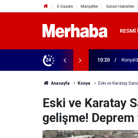
E-Gazete
Manşetler
Günün Haberleri
RESMI 
olan soyguncular yakayı böyle ele verdi
24
16:56
Türk mo
Anasayfa
Konya
Eski ve Karatay Sana
Eski ve Karatay S
gelişme! Deprem 