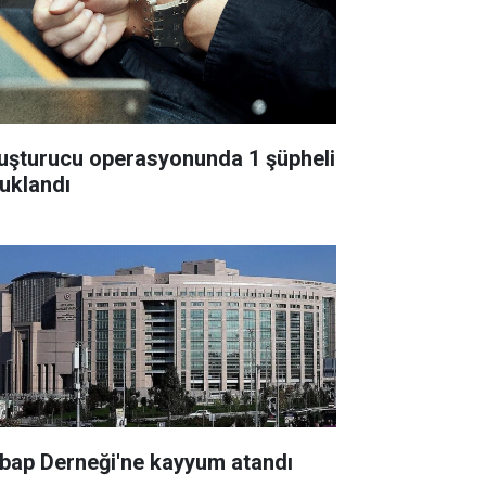
uşturucu operasyonunda 1 şüpheli
tuklandı
bap Derneği'ne kayyum atandı