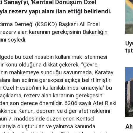
ki Sanayi'yi, 'Kentsel Dönüşüm Özel
a rezerv yapı alanı ilan ettiği belirlendi.
ndırma Derneği (KSGKD) Başkanı Ali Erdal
rezerv alan kararının gerekçisinin Bakanlığın
nı söyledi.
Uy
tu
bölgede bu özel hesabın kullanılmak istenmesi
ir konu olduğuna dikkat çekerek, “Çevre,
nlığı'nın mahkemeye sunduğu savunmada, Karatay
lanı ilan edilme gerekçesi açıkça belirtilmiştir.
zel Hesabı'nın kullanılabilmesi amacıyla" bu
 açıklama, rezerv alan kararının gerekçesini
dan son derece önemlidir. 6306 sayılı Afet Riski
kkında Kanun, deprem ve diğer afet risklerini
unun 7. maddesinde düzenlenen Kentsel
Ah
arıyla oluşturulan ve yalnızca kanunda