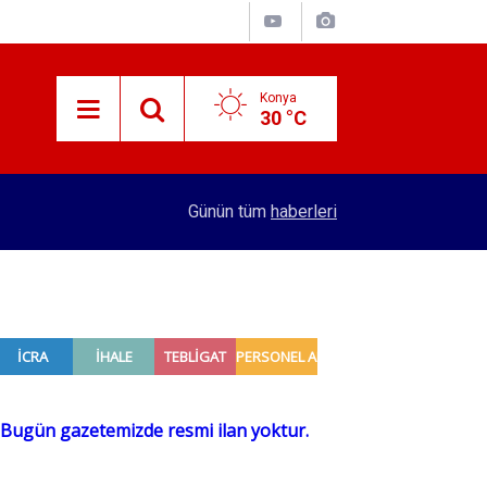
Konya
30 °C
16:39
Uyuşturucu operasyonunda 1 şüpheli tutuklandı
Günün tüm
haberleri