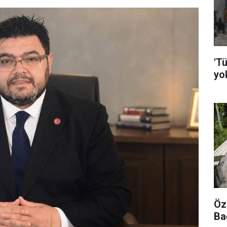
'Tü
yo
Öz
Ba