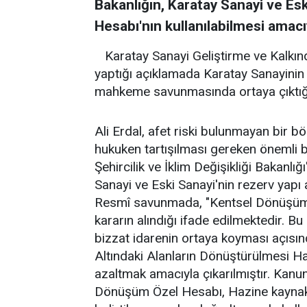
Bakanlığın, Karatay Sanayi ve Es
Hesabı'nın kullanılabilmesi amacıyl
Karatay Sanayi Geliştirme ve Kalkı
yaptığı açıklamada Karatay Sanayinin 
mahkeme savunmasında ortaya çıktığı
Ali Erdal, afet riski bulunmayan bir 
hukuken tartışılması gereken önemli b
Şehircilik ve İklim Değişikliği Baka
Sanayi ve Eski Sanayi'nin rezerv yapı a
Resmî savunmada, "Kentsel Dönüşüm Ö
kararın alındığı ifade edilmektedir. Bu
bizzat idarenin ortaya koyması açısın
Altındaki Alanların Dönüştürülmesi Ha
azaltmak amacıyla çıkarılmıştır. Kan
Dönüşüm Özel Hesabı, Hazine kaynakl