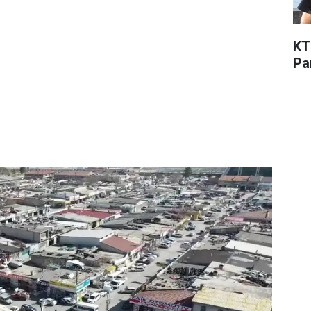
KT
Pa