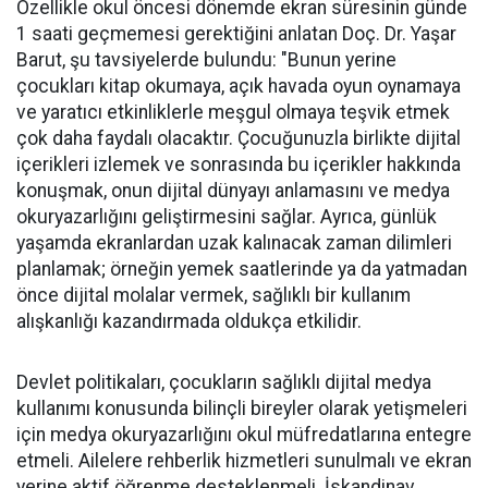
Özellikle okul öncesi dönemde ekran süresinin günde
1 saati geçmemesi gerektiğini anlatan Doç. Dr. Yaşar
Barut, şu tavsiyelerde bulundu: "Bunun yerine
çocukları kitap okumaya, açık havada oyun oynamaya
ve yaratıcı etkinliklerle meşgul olmaya teşvik etmek
çok daha faydalı olacaktır. Çocuğunuzla birlikte dijital
içerikleri izlemek ve sonrasında bu içerikler hakkında
konuşmak, onun dijital dünyayı anlamasını ve medya
okuryazarlığını geliştirmesini sağlar. Ayrıca, günlük
yaşamda ekranlardan uzak kalınacak zaman dilimleri
planlamak; örneğin yemek saatlerinde ya da yatmadan
önce dijital molalar vermek, sağlıklı bir kullanım
alışkanlığı kazandırmada oldukça etkilidir.
Devlet politikaları, çocukların sağlıklı dijital medya
kullanımı konusunda bilinçli bireyler olarak yetişmeleri
için medya okuryazarlığını okul müfredatlarına entegre
etmeli. Ailelere rehberlik hizmetleri sunulmalı ve ekran
yerine aktif öğrenme desteklenmeli. İskandinav