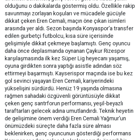
olduğunu o dakikalarda göstermiş oldu. Özellikle rakip
savunmayı zorlayan koşuları ve mücadele gücüyle
dikkat çeken Eren Cemali, maçın öne çıkan isimleri
arasında yer aldı. Sezon başında Konyaspor’a transfer
edilen gurbetçi futbolcu, kısa süre içerisinde
gelişimiyle dikkat çekmeye başlamıştı. Genç oyuncu
daha önce deplasmanda oynanan Çaykur Rizespor
karşılaşmasında ilk kez Süper Lig heyecanı yaşamış,
oyuna girdikten sonra yaptığı asistle adından söz
ettirmeyi başarmıştı. Kayserispor maçında ise bu kez
gol sevinci yaşayan Eren Cemali, kariyerindeki
yükselişini sürdürdü. Henüz 19 yaşında olmasına
rağmen sahadaki özgüvenli görüntüsüyle dikkat
çeken genç santrforun performansı, yeşil-beyazlı
taraftarları gelecek adına umutlandırdı. Teknik heyetin
de gelişimine önem verdiği Eren Cemali Yağmur’un
önümüzdeki süreçte daha fazla süre alması
beklenirken, genç oyuncunun gösterdiği performans