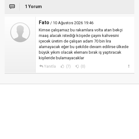
1 Yorum
Fato
/ 10 Ağustos 2026 19:46
Kimse çalışamaz bu rakamlara volta atan bekçi
maaş alacak istediği köşede çayını kahvesini
içecek üretim de çalışan adam 70 bin lira
alamayacak eğer bu şekilde devam edilirse ülkede
büyük yıkım olacak elemanı bırak iş yaptıracak
kişileride bulamayacaklar
Yanıtla
(7)
(0)