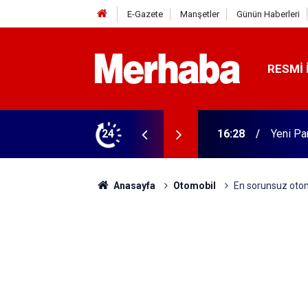
E-Gazete
Manşetler
Günün Haberleri
RESMI 
rme tamam! Başkandan ilk mesaj
24
16:02
Beyşehi
Anasayfa
Otomobil
En sorunsuz otomob