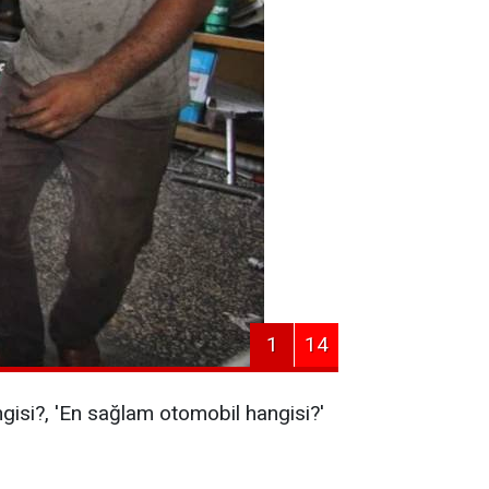
1
14
ngisi?, 'En sağlam otomobil hangisi?'