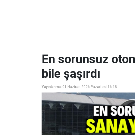
En sorunsuz otomob
bile şaşırdı
Yayınlanma:
01 Haziran 2026 Pazartesi 16:18