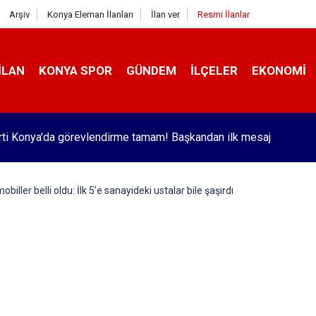
Arşiv
Konya Eleman İlanları
İlan ver
Resmi İlanlar
İLAN
KONYA SPOR
GÜNDEM
İLÇELER
EKONOMI
r'de trafik kazasında 2 kişi yaralandı
iller belli oldu: İlk 5'e sanayideki ustalar bile şaşırdı