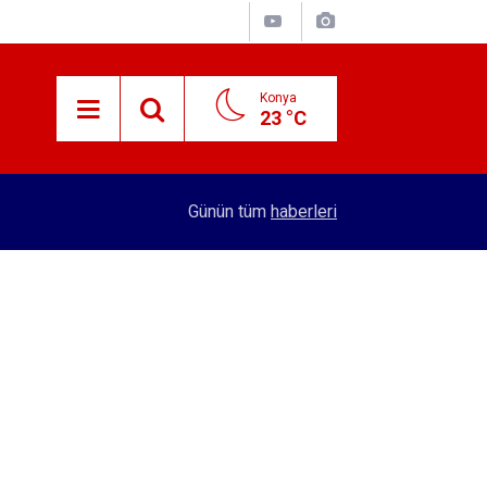
Konya
23 °C
15:59
Konya'nın öncü firması atakta! Yeni yatırıma imza
Günün tüm
haberleri