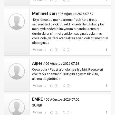
Yanıtla
(0)
(0)
Mehmet sarı
/ 06 Ağustos 2026 07:59
40 yıl önce bu marka aroma fresh kola üretip
satıyord tadıda çk güzeldi yıllardırda tutulmuş bir
markaydı neden bilmiyorum bir anda üretimini
durdurdular şimmdi yeniden satışına başlanmış
coca cola ,ya fark atar kaliteli siyah coladır memnun
olacagınıza
Yanıtla
(1)
(0)
Alper
/ 06 Ağustos 2026 07:28
Coca cola / Pepsi gibi olamaz hiç biri. Reçeteleri
çok farklı adamların. Buz gibi açayım bir kutu,
aklıma düşürdünüz.
Yanıtla
(1)
(7)
EMRE
/ 06 Ağustos 2026 07:00
SÜPER
Yanıtla
(2)
(0)