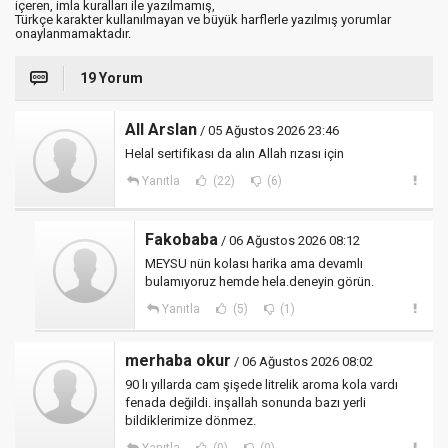
içeren, imla kuralları ile yazılmamış,
Türkçe karakter kullanılmayan ve büyük harflerle yazılmış yorumlar
onaylanmamaktadır.
19 Yorum
All Arslan
/ 05 Ağustos 2026 23:46
Helal sertifikası da alın Allah rızası için
Yanıtla
(22)
(6)
Fakobaba
/ 06 Ağustos 2026 08:12
MEYSU nün kolası harika ama devamlı
bulamıyoruz hemde hela.deneyin görün.
Yanıtla
(5)
(1)
merhaba okur
/ 06 Ağustos 2026 08:02
90 lı yıllarda cam şişede litrelik aroma kola vardı
fenada değildi. inşallah sonunda bazı yerli
bildiklerimize dönmez.