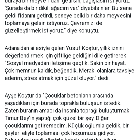
buraya bir meyve fidanı getirsin, bağışlasın istiyoruz.
'Şurada da bir dikili ağacım var.' diyebilsinler. Bu sene
geldi fidanını getirdi, seneye belki bir daha meyvesini
toplamaya gelsin istiyoruz. Çevremizi de
güzelleştirmek istiyoruz." diye konuştu.
Adana'dan ailesiyle gelen Yusuf Koştur, yıllık iznini
değerlendirmek için çiftliğe geldiğini dile getirerek
"Sosyal medyadan iletişime geçtik. Sakin bir hayat.
Çok memnun kaldık, beğendik. Merakı olanlara tavsiye
ederim, stres atmak için güzel oluyor." dedi.
Ayşe Koştur da "Çocuklar betonların arasında
yaşadıkları için burada toprakla buluşsun istedik.
Zaten buranın amacı da insanla toprağı buluşturmak.
Timur Bey'in yaptığı çok güzel bir şey. Diğer
çocuklarımı getiremedim. Küçük oğlumla geldik, bir
şeyleri eliyle toplaması çok hoşumuza gidiyor.