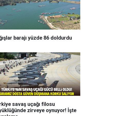
ğışlar barajı yüzde 86 doldurdu
rkiye savaş uçağı filosu
yüklüğünde zirveye oynuyor! İşte