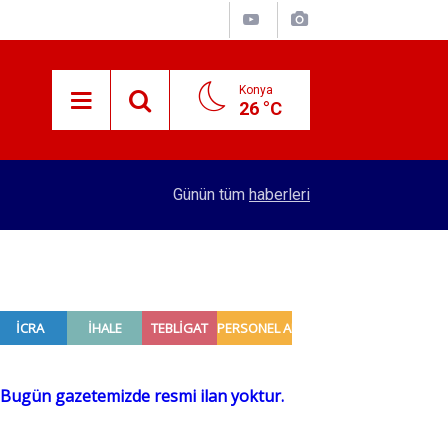
Konya
26 °C
15:29
Merkez Bankası rezervleri açıklandı
Günün tüm
haberleri