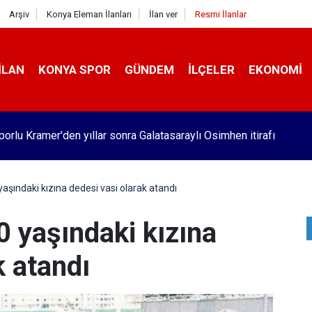
Arşiv
Konya Eleman İlanları
İlan ver
Resmi İlanlar
İLAN
KONYA SPOR
GÜNDEM
İLÇELER
EKONOMI
orlu Kramer'den yıllar sonra Galatasaraylı Osimhen itirafı
aşındaki kızına dedesi vasi olarak atandı
0 yaşındaki kızına
k atandı