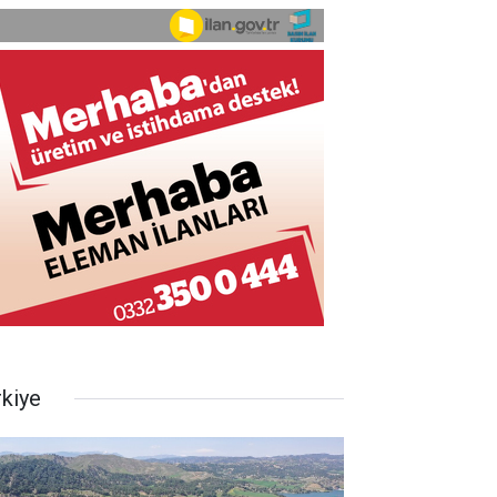
rkiye