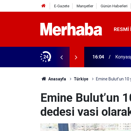
E-Gazete
Manşetler
Günün Haberleri
RESMI 
aldı! 313 beygir motoru var
24
16:04
Konyasp
Anasayfa
Türkiye
Emine Bulut’un 10 y
Emine Bulut’un 1
dedesi vasi olara