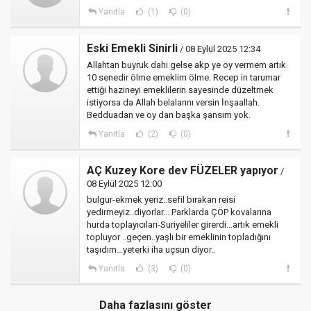
Yanıtla
(1)
(0)
Eski Emekli Sinirli
/ 08 Eylül 2025 12:34
Allahtan buyruk dahi gelse akp ye oy vermem artık
10 senedir ölme emeklim ölme. Recep in tarumar
ettiği hazineyi emeklilerin sayesinde düzeltmek
istiyorsa da Allah belalarını versin İnşaallah.
Bedduadan ve oy dan başka şansım yok.
Yanıtla
(2)
(0)
AÇ Kuzey Kore dev FÜZELER yapıyor
/
08 Eylül 2025 12:00
bulgur-ekmek yeriz..sefil bırakan reisi
yedirmeyiz..diyorlar... Parklarda ÇÖP kovalarına
hurda toplayıcıları-Suriyeliler girerdi...artık emekli
topluyor ..geçen..yaşlı bir emeklinin topladığını
taşıdım...yeterki iha uçsun diyor..
Yanıtla
(3)
(0)
Daha fazlasını göster