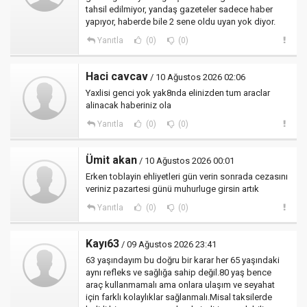
tahsil edilmiyor, yandaş gazeteler sadece haber
yapıyor, haberde bile 2 sene oldu uyan yok diyor.
Yanıtla
(0)
(0)
Haci cavcav
/ 10 Ağustos 2026 02:06
Yaxlisi genci yok yak8nda elinizden tum araclar
alinacak haberiniz ola
Yanıtla
(0)
(0)
Ümit akan
/ 10 Ağustos 2026 00:01
Erken toblayin ehliyetleri gün verin sonrada cezasını
veriniz pazartesi günü muhurluge girsin artık
Yanıtla
(0)
(0)
Kayı63
/ 09 Ağustos 2026 23:41
63 yaşındayım bu doğru bir karar her 65 yaşındaki
aynı refleks ve sağlığa sahip değil.80 yaş bence
araç kullanmamalı ama onlara ulaşım ve seyahat
için farklı kolaylıklar sağlanmalı.Misal taksilerde