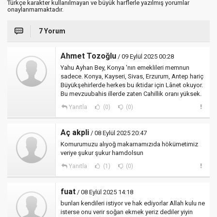
Türkçe karakter kullanılmayan ve büyük harflerle yazılmış yorumlar
onaylanmamaktadır.
7 Yorum
Ahmet Tozoğlu
/ 09 Eylül 2025 00:28
Yahu Ayhan Bey, Konya 'nın emeklileri memnun
sadece. Konya, Kayseri, Sivas, Erzurum, Antep hariç
Büyükşehirlerde herkes bu iktidar için Lânet okuyor.
Bu mevzuubahis illerde zaten Cahillik oranı yüksek.
Yanıtla
(0)
(0)
Aç akpli
/ 08 Eylül 2025 20:47
Komurumuzu alıyoğ makarnamızıda hökümetimiz
veriye şukur şukur hamdolsun
Yanıtla
(1)
(0)
fuat
/ 08 Eylül 2025 14:18
bunları kendileri istiyor ve hak ediyorlar Allah kulu ne
isterse onu verir soğan ekmek yeriz dediler yiyin