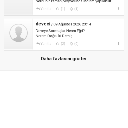
belirli bir zaman peryodunda indirim yapılabilir.
Yanıtla
(1)
(1)
deveci
/ 09 Ağustos 2026 23:14
Deveye Sormuşlar Neren Eğri?
Nerem Doğru ki Demiş...
Yanıtla
(2)
(0)
Daha fazlasını göster