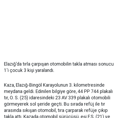
Elazığ'da tırla çarpışan otomobilin takla atması sonucu
1'i çocuk 3 kişi yaralandı.
Kaza, Elazığ-Bingöl Karayolunun 3. kilometresinde
meydana geldi. Edinilen bilgiye göre, 44 PP 744 plakalı
tır, O. S. (25) idaresindeki 23 AV 339 plakalı otomobili
görmeyerek sol şeride geçti. Bu sırada refüj ile tır
arasında sıkışan otomobil, tıra çarparak refüje çıkıp
takla attı. Kazada otomobil sürücüsü, eşi F.S. (21) ve