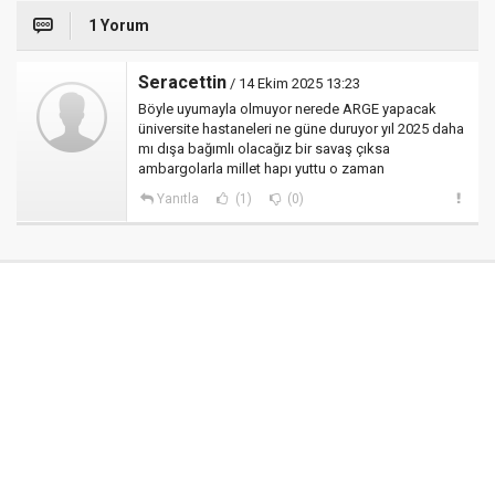
1 Yorum
Seracettin
/ 14 Ekim 2025 13:23
Böyle uyumayla olmuyor nerede ARGE yapacak
üniversite hastaneleri ne güne duruyor yıl 2025 daha
mı dışa bağımlı olacağız bir savaş çıksa
ambargolarla millet hapı yuttu o zaman
Yanıtla
(1)
(0)