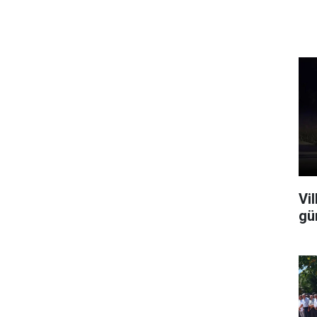
Vi
gü