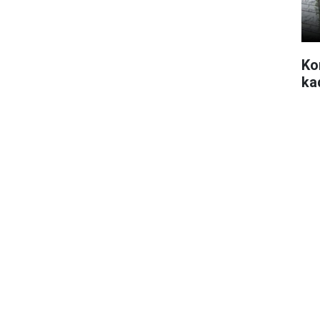
Ko
ka