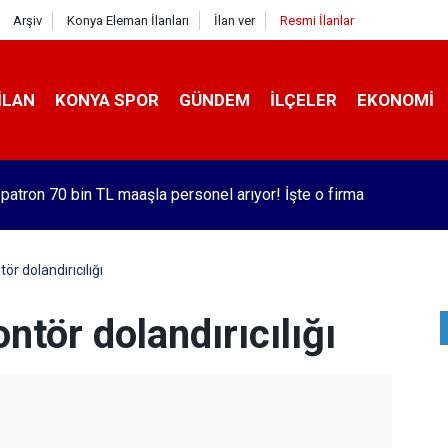
Arşiv
Konya Eleman İlanları
İlan ver
Resmi İlanlar
İLAN
KONYA SPOR
GÜNDEM
İLÇELER
EKONOMI
 patron 70 bin TL maaşla personel arıyor! İşte o firma
ör dolandırıcılığı
ntör dolandırıcılığı