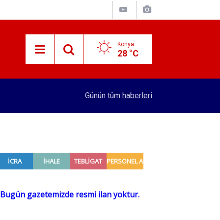
Konya
28 °C
15:30
Konya'da seyir halindeki traktör yandı
Günün tüm
haberleri