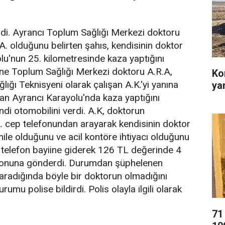
ldi. Ayrancı Toplum Sağlığı Merkezi doktoru
.A. olduğunu belirten şahıs, kendisinin doktor
'nun 25. kilometresinde kaza yaptığını
ine Toplum Sağlığı Merkezi doktoru A.R.A,
Ko
ığı Teknisyeni olarak çalışan A.K.'yi yanına
ya
an Ayrancı Karayolu'nda kaza yaptığını
ndi otomobilini verdi. A.K, doktorun
A. cep telefonundan arayarak kendisinin doktor
mile olduğunu ve acil kontöre ihtiyacı olduğunu
. telefon bayiine giderek 126 TL değerinde 4
lefonuna gönderdi. Durumdan şüphelenen
 aradığında böyle bir doktorun olmadığını
umu polise bildirdi. Polis olayla ilgili olarak
71