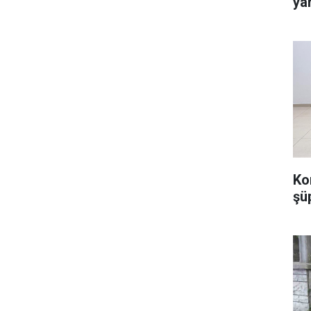
ya
Ko
şü