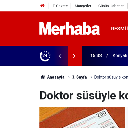
E-Gazete
Manşetler
Günün Haberleri
RESMI 
iyareti
24
15:38
Konyalı
Anasayfa
3. Sayfa
Doktor süsüyle kont
Doktor süsüyle ko