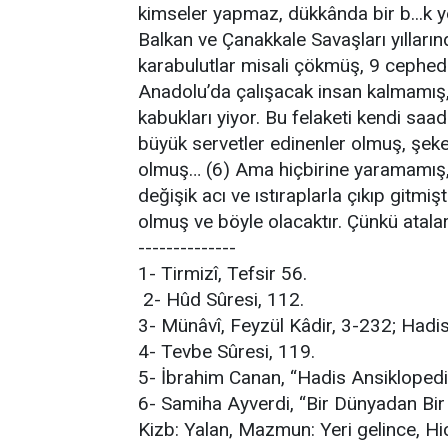
kimseler yapmaz, dükkânda bir b...k ye
Balkan ve Çanakkale Savaşları yıllarında
karabulutlar misali çökmüş, 9 cephed
Anadolu’da çalışacak insan kalmamış, 
kabukları yiyor. Bu felaketi kendi sa
büyük servetler edinenler olmuş, şeker
olmuş… (6) Ama hiçbirine yaramamış,
değişik acı ve ıstıraplarla çıkıp gitmi
olmuş ve böyle olacaktır. Çünkü atal
--------------
1- Tirmizî, Tefsir 56.
2- Hûd Sûresi, 112.
3- Münâvî, Feyzül Kâdir, 3-232; Hadis 
4- Tevbe Sûresi, 119.
5- İbrahim Canan, “Hadis Ansiklopedis
6- Samiha Ayverdi, “Bir Dünyadan Bir 
Kizb: Yalan, Mazmun: Yeri gelince, Hi