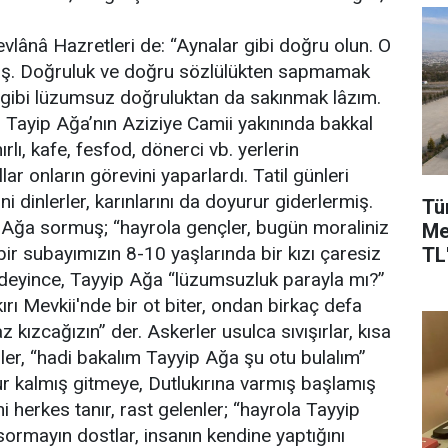
vlânâ Hazretleri de: “Aynalar gibi doğru olun. O
rmuş. Doğruluk ve doğru sözlülükten sapmamak
 gibi lüzumsuz doğruluktan da sakınmak lâzım.
Tayip Ağa’nın Aziziye Camii yakınında bakkal
rlı, kafe, fesfod, dönerci vb. yerlerin
 onların görevini yaparlardı. Tatil günleri
ni dinlerler, karınlarını da doyurur giderlermiş.
Tü
 Ağa sormuş; “hayrola gençler, bugün moraliniz
Me
r subayımızın 8-10 yaşlarında bir kızı çaresiz
TL'
 deyince, Tayyip Ağa “lüzumsuzluk parayla mı?”
ırı Mevkii'nde bir ot biter, ondan birkaç defa
z kızcağızın” der. Askerler usulca sıvışırlar, kısa
rler, “hadi bakalım Tayyip Ağa şu otu bulalım”
r kalmış gitmeye, Dutlukırına varmış başlamış
 herkes tanır, rast gelenler; “hayrola Tayyip
sormayın dostlar, insanın kendine yaptığını