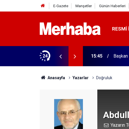
E-Gazete
Manşetler
Günün Haberleri
RESMI 
ğitim Kampüsü'ne ziyaret
24
15:45
Başkan 
Anasayfa
Yazarlar
Doğruluk
Abdul
Yazarın T