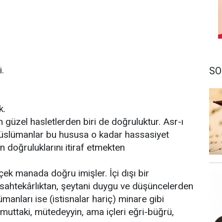
.
SO
,
k.
üzel hasletlerden biri de doğruluktur. Asr-ı
Müslümanlar bu hususa o kadar hassasiyet
n doğruluklarını itiraf etmekten
k manada doğru imişler. İçi dışı bir
 sahtekârlıktan, şeytani duygu ve düşüncelerden
nları ise (istisnalar hariç) minare gibi
uttaki, mütedeyyin, ama içleri eğri-büğrü,