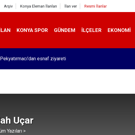
Arşiv
Konya Eleman İlanları
İlan ver
Resmi İlanlar
İLAN
KONYA SPOR
GÜNDEM
İLÇELER
EKONOMI
Pekyatırmacı’dan esnaf ziyareti
lah Uçar
üm Yazıları >