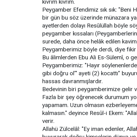
kıvrım kıvrım.
Peygamber Efendimiz sık sık: "Beni Hu
bir gün bu söz üzerinde münazara yap
ayetlerden dolayı Resûlüllah böyle söy
peygamber kıssaları (Peygamberlerin h
surede, daha önce helâk edilen kaviml
Peygamberimiz böyle derdi, diye fikir
Bu âlimlerden Ebu Ali Es-Sülemî, o ge
Peygamberimiz: "Hayır söylenenlerden
gibi doğru ol’" ayeti (2) kocattı” b
hassas davranmışlardır.
Bedevinin biri peygamberimize gelir v
Fazla bir şey öğrenecek durumum yok
yapamam. Uzun olmasın ezberleyeme
kalmasın." deyince Resûl-i Ekem: "Alla
verir.
Allahü Zülcelâl: "Ey iman edenler, Alla
buyurarak doğru kimselerin dünya ve a