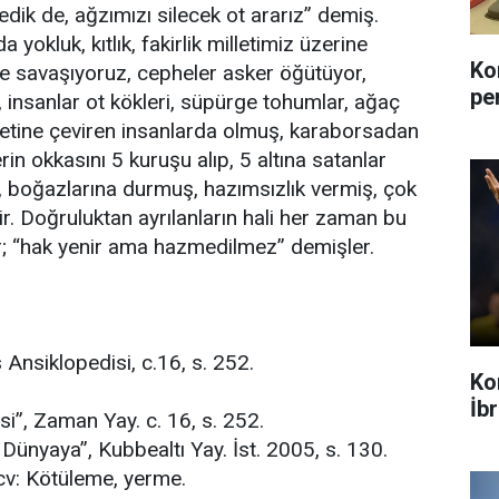
dik de, ağzımızı silecek ot ararız” demiş.
 yokluk, kıtlık, fakirlik milletimiz üzerine
Ko
e savaşıyoruz, cepheler asker öğütüyor,
pe
insanlar ot kökleri, süpürge tohumlar, ağaç
adetine çeviren insanlarda olmuş, karaborsadan
in okkasını 5 kuruşu alıp, 5 altına satanlar
 boğazlarına durmuş, hazımsızlık vermiş, çok
ştir. Doğruluktan ayrılanların hali her zaman bu
ar; “hak yenir ama hazmedilmez” demişler.
Ansiklopedisi, c.16, s. 252.
Ko
İb
i”, Zaman Yay. c. 16, s. 252.
Dünyaya”, Kubbealtı Yay. İst. 2005, s. 130.
cv: Kötüleme, yerme.