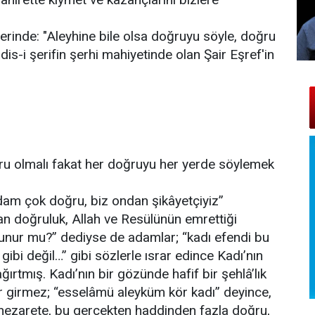
erinde: "Aleyhine bile olsa doğruyu söyle, doğru
dis-i şerifin şerhi mahiyetinde olan Şair Eşref'in
oğru olmalı fakat her doğruyu her yerde söylemek
adam çok doğru, biz ondan şikâyetçiyiz”
an doğruluk, Allah ve Resülünün emrettiği
lunur mu?” dediyse de adamlar; “kadı efendi bu
ibi değil…” gibi sözlerle ısrar edince Kadı’nın
rtmış. Kadı’nın bir gözünde hafif bir şehlâ’lık
er girmez; “esselâmü aleyküm kör kadı” deyince,
 nezarete, bu gerçekten haddinden fazla doğru,