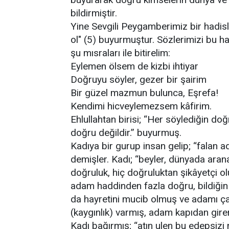
bildirmiştir.
Yine Sevgili Peygamberimiz bir hadisl
ol" (5) buyurmuştur. Sözlerimizi bu ha
şu mısraları ile bitirelim:
Eylemen ölsem de kizbi ihtiyar
Doğruyu söyler, gezer bir şairim
Bir güzel mazmun bulunca, Eşrefa!
Kendimi hicveylemezsem kâfirim.
Ehlullahtan birisi; “Her söylediğin d
doğru değildir.” buyurmuş.
Kadıya bir gurup insan gelip; “falan 
demişler. Kadı; “beyler, dünyada aran
doğruluk, hiç doğruluktan şikâyetçi o
adam haddinden fazla doğru, bildiğin g
da hayretini mucib olmuş ve adamı çağı
(kaygınlık) varmış, adam kapıdan gir
Kadı bağırmış; “atın ulen bu edepsizi