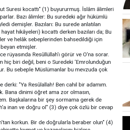
t Suresi kocattı" (1) buyururmuş. İslâm âlimleri
arlar. Bazı âlimler: Bu suredeki ağır hükümlü
ledi demişler. Bazıları: Bu surede anlatılan
ayat hikâyeleri) kocattı derken bazıları da; Bu
er ve helâk sebeplerinden bahsedildiği için
 beyan etmişler.
ce rüyasında Resûllüllah'ı görür ve O'na sorar.
 hiç biri değil, beni o Suredeki ‘Emrolunduğun
uyurur. Bu sebeple Müslümanlar bu mevzuda çok
e derki: "Ya Resûlallah! Ben cahil bir adamım.
. Bana dinimi öğret ama zor olmasın,
m. Başkalarına bir şey sormama gerek de
h'a inan ve doğru ol" (3) diye çok özlü bir cevap
h'tan korkun. Bir de doğrularla beraber olun" (4)
hirette kıymet ve kazançlarını bizlere