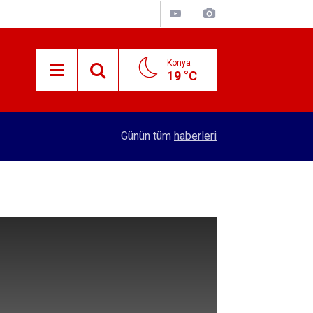
Konya
19 °C
15:38
Konyalı patron 70 bin TL maaşla personel arıyor!
Günün tüm
haberleri