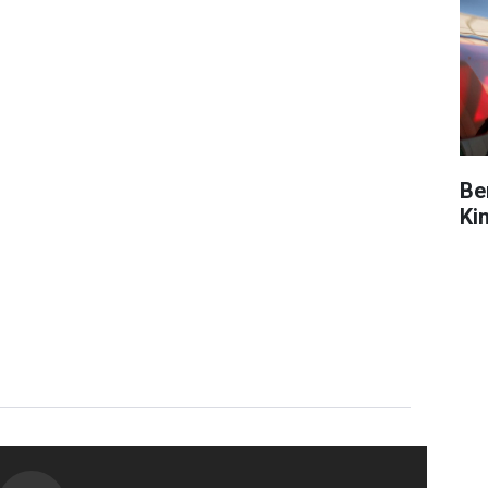
Be
Ki