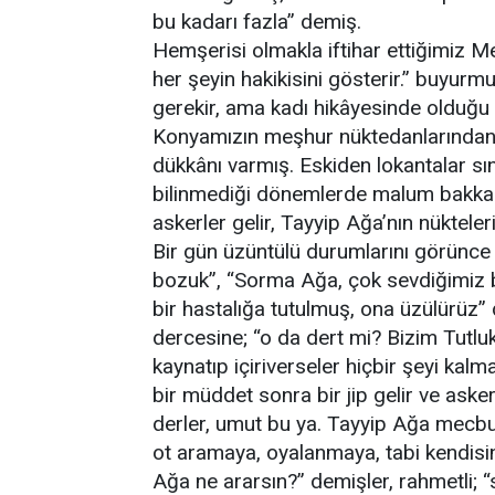
bu kadarı fazla” demiş.
Hemşerisi olmakla iftihar ettiğimiz Me
her şeyin hakikisini gösterir.” buyu
gerekir, ama kadı hikâyesinde olduğu
Konyamızın meşhur nüktedanlarından 
dükkânı varmış. Eskiden lokantalar sını
bilinmediği dönemlerde malum bakkallar
askerler gelir, Tayyip Ağa’nın nükteleri
Bir gün üzüntülü durumlarını görünce
bozuk”, “Sorma Ağa, çok sevdiğimiz bi
bir hastalığa tutulmuş, ona üzülürüz”
dercesine; “o da dert mi? Bizim Tutluk
kaynatıp içiriverseler hiçbir şeyi kalma
bir müddet sonra bir jip gelir ve aske
derler, umut bu ya. Tayyip Ağa mecbu
ot aramaya, oyalanmaya, tabi kendisini
Ağa ne ararsın?” demişler, rahmetli; “