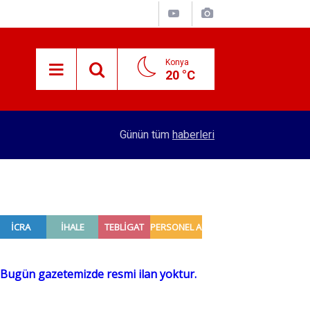
Konya
20 °C
15:29
Merkez Bankası rezervleri açıklandı
Günün tüm
haberleri