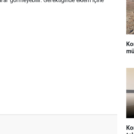
arar görmeyebilir. Gerektiğinde eklem içine
Ko
mü
Ko