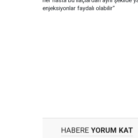
her hasta bu ilaçlardan aynı şekilde y
enjeksiyonlar faydalı olabilir”
HABERE
YORUM KAT