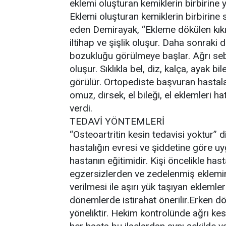
eklemi oluşturan kemiklerin birbirine
Eklemi oluşturan kemiklerin birbirine 
eden Demirayak, “Ekleme dökülen kık
iltihap ve şişlik oluşur. Daha sonraki
bozukluğu görülmeye başlar. Ağrı sebe
oluşur. Sıklıkla bel, diz, kalça, ayak b
görülür. Ortopediste başvuran hastala
omuz, dirsek, el bileği, el eklemleri ha
verdi.
TEDAVİ YÖNTEMLERİ
“Osteoartritin kesin tedavisi yoktur” 
hastalığın evresi ve şiddetine göre u
hastanın eğitimidir. Kişi öncelikle hast
egzersizlerden ve zedelenmiş eklemin a
verilmesi ile aşırı yük taşıyan eklemler
dönemlerde istirahat önerilir.Erken 
yöneliktir. Hekim kontrolünde ağrı kesi