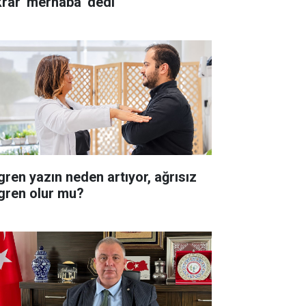
krar 'merhaba' dedi
gren yazın neden artıyor, ağrısız
gren olur mu?