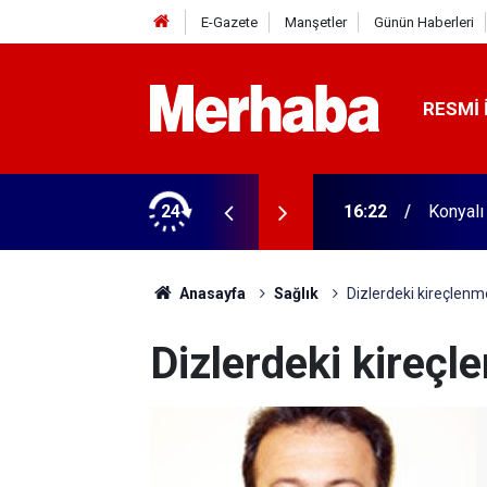
E-Gazete
Manşetler
Günün Haberleri
RESMI 
aldı! 313 beygir motoru var
24
16:04
Konyasp
Anasayfa
Sağlık
Dizlerdeki kireçlenm
Dizlerdeki kireçl