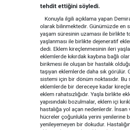
tehdit ettiğini söyledi.
Konuyla ilgili açıklama yapan Demira
olarak bilinmektedir. Günümüzde en sı
yaşam süresinin uzaması ile birlikte 
yaşlanması ile birlikte dejeneratif ekl
dedi. Eklem kireçlenmesinin ileri ya
eklemlerde kıkırdak kaybına bağlı ola
birikmesi ile oluşan bir hastalık olduğ
taşıyan eklemlerde daha sık görülür. 
sistemi için bir dönüm noktasıdır. B
eklemlerde bir dereceye kadar kireçle
eklem rahatsızlığıdır. Yaşla birlikte
yapısındaki bozulmalar, eklem içi kırık
hastalığa yol açan nedenlerdir. İns
hücreler çoğunlukla yerini yenilerine b
yenileyemeyen bir dokudur. Hastalığın