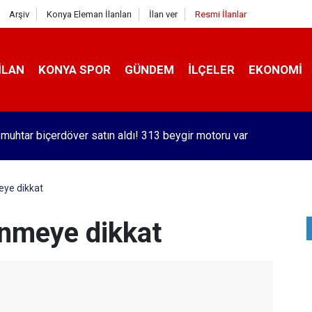
Arşiv
Konya Eleman İlanları
İlan ver
Resmi İlanlar
İLAN
KONYA SPOR
GÜNDEM
İLÇELER
EKONOMI
orlu Kramer'den yıllar sonra Galatasaraylı Osimhen itirafı
eye dikkat
enmeye dikkat