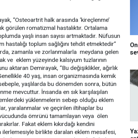
yak, “Osteoartrit halk arasında ‘kireçlenme’
k görülen romatizmal hastalıktır. Ortalama
toplumda yaşlı insan sayısı artmaktadır. Nüfusun
em hastalığı toplum sağlığını tehdit etmektedir”
On
şlarda, zamanla ve zorlanmalarla meydana gelen
se
rak ve eklem yüzeyinde kalsiyum tuzlarının
unu aktaran Demirayak, “Bu değişiklikler, ağırlık
Genellikle 40 yaş, insan organizmasında kemik
u sebeple, yaşlılarda bu dönemden sonra, bütün
nme mevcuttur. İnsanda en sık karşılaşılan
 eklemlerdeki yüklenmelerin sebep olduğu eklem
lar, yaralanmalar ve geçirilen iltihaplar bu
an vücudunda ömrünü tamamlayan veya ölen
ırakırlar. Fakat eklem kıkırdağı kendini
Ya
 ilerlemesiyle birlikte daralan eklem mesafesi,