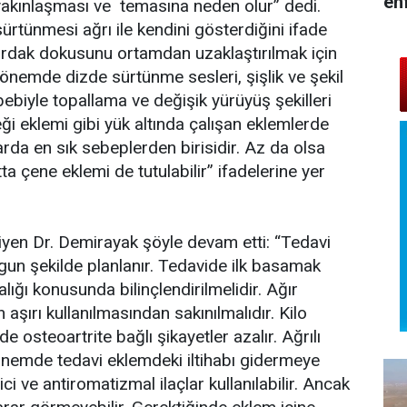
en
 yakınlaşması ve temasına neden olur” dedi.
sürtünmesi ağrı ile kendini gösterdiğini ifade
ırdak dokusunu ortamdan uzaklaştırılmak için
 dönemde dizde sürtünme sesleri, şişlik ve şekil
biyle topallama ve değişik yürüyüş şekilleri
ileği eklemi gibi yük altında çalışan eklemlerde
rda en sık sebeplerden birisidir. Az da olsa
tta çene eklemi de tutulabilir” ifadelerine yer
diyen Dr. Demirayak şöyle devam etti: “Tedavi
ygun şekilde planlanır. Tedavide ilk basamak
alığı konusunda bilinçlendirilmelidir. Ağır
şırı kullanılmasından sakınılmalıdır. Kilo
de osteoartrite bağlı şikayetler azalır. Ağrılı
dönemde tedavi eklemdeki iltihabı gidermeye
ci ve antiromatizmal ilaçlar kullanılabilir. Ancak