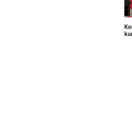
Ko
ku