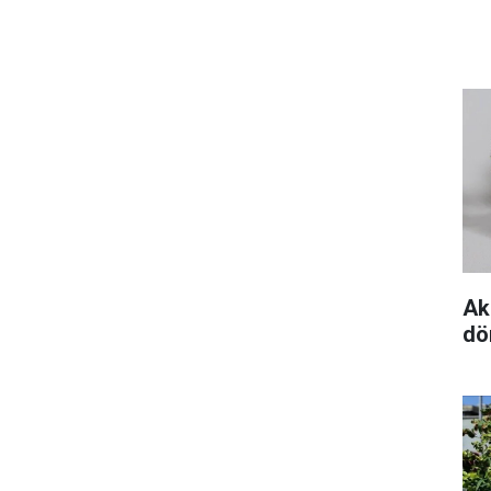
Ak
dö