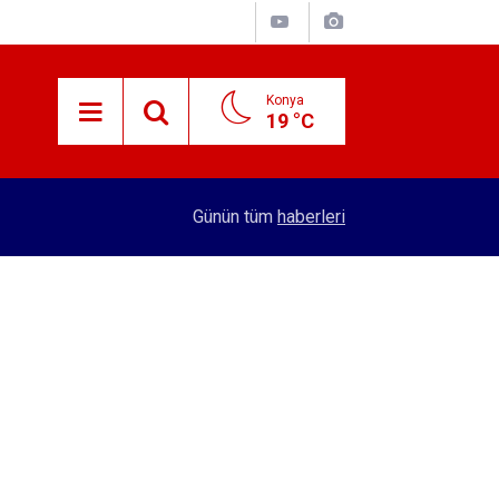
Konya
19 °C
15:38
Konyalı patron 70 bin TL maaşla personel arıyor!
Günün tüm
haberleri