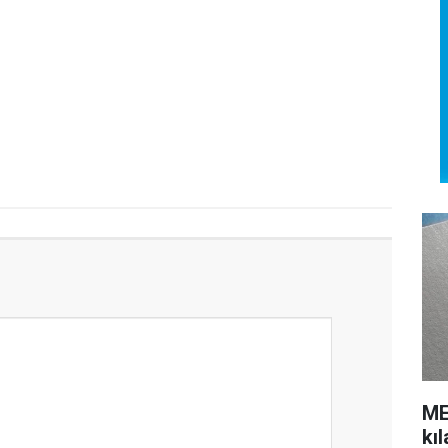
ME
kı