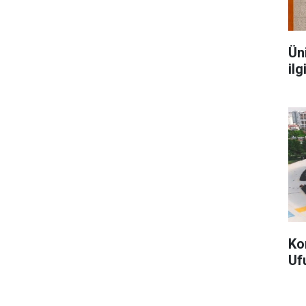
Ün
ilg
Ko
Uf