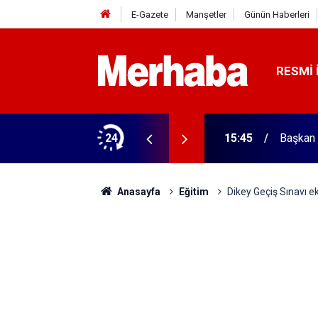
E-Gazete
Manşetler
Günün Haberleri
RESMI 
ğitim Kampüsü'ne ziyaret
24
15:45
Başkan 
Anasayfa
Eğitim
Dikey Geçiş Sınavı ek