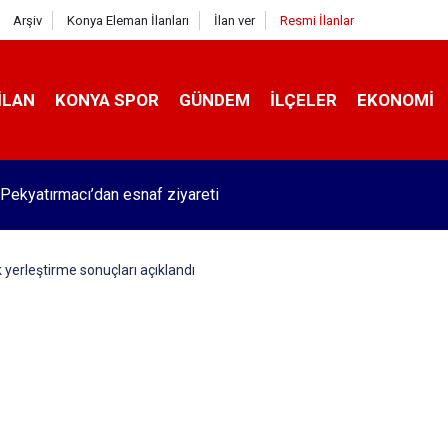
Arşiv
Konya Eleman İlanları
İlan ver
Resmi İlanlar
İLAN
KONYA SPOR
GÜNDEM
İLÇELER
EKONOMI
Pekyatırmacı’dan esnaf ziyareti
 yerleştirme sonuçları açıklandı