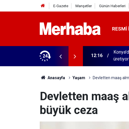
E-Gazete
Manşetler
Günün Haberleri
RESMI 
irması halka arz oluyor! Yılda 45 bin ton
24
12:06
Büyüyen
Anasayfa
Yaşam
Devletten maaş alm
Devletten maaş a
büyük ceza