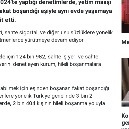
024'te yaptığı denetimlerde, yetim maaşı
fakat boşandığı eşiyle aynı evde yaşamaya
t etti.
ri, sahte sigortalı ve diğer usulsüzlüklere yönelik
enetmenlerce yürütmeye devam ediyor.
Me
le için 124 bin 982, sahte iş yeri ve sahte
ş yerini denetleyen kurum, hileli boşanmalara
abilmek için eşinden boşanan fakat boşandığı
lere yönelik Türkiye genelinde 3 bin 2
rde, 2 bin 404 kişinin hileli boşanma yoluyla
Ko
ge