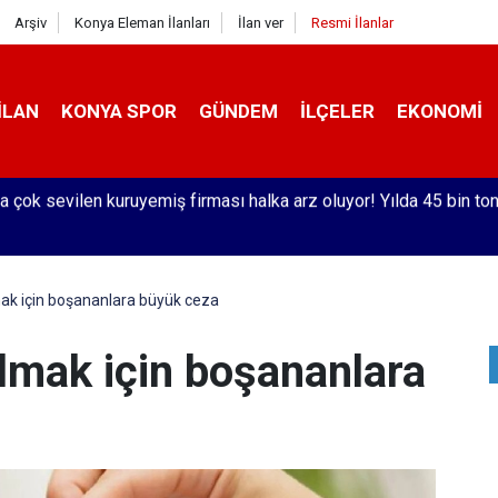
Arşiv
Konya Eleman İlanları
İlan ver
Resmi İlanlar
İLAN
KONYA SPOR
GÜNDEM
İLÇELER
EKONOMI
 Türkiye'de Küçülen Sofralar
ak için boşananlara büyük ceza
lmak için boşananlara