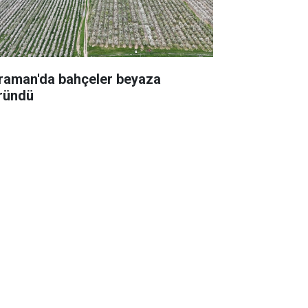
raman'da bahçeler beyaza
ründü