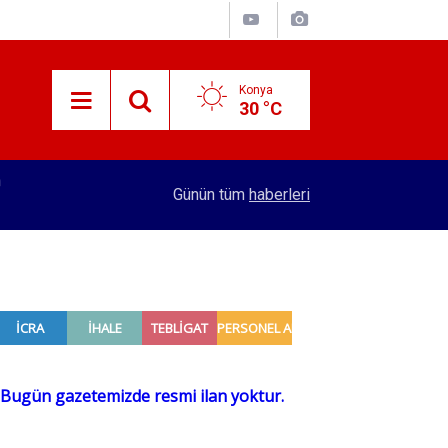
Konya
30 °C
12:04
Seydişehir'de eğitime destek için imzalar atıldı
Günün tüm
haberleri