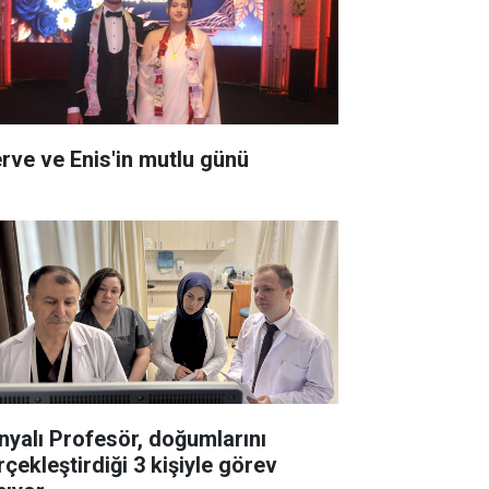
rve ve Enis'in mutlu günü
nyalı Profesör, doğumlarını
rçekleştirdiği 3 kişiyle görev