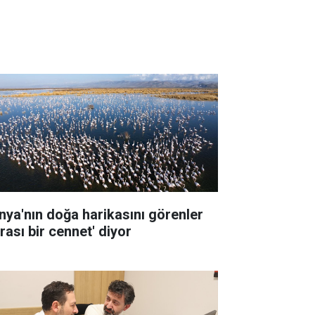
nya'nın doğa harikasını görenler
rası bir cennet' diyor