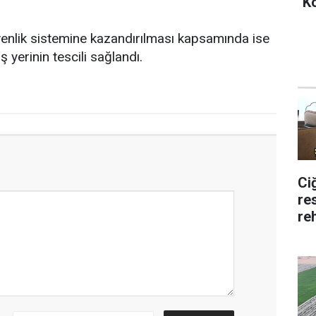
"K
üvenlik sistemine kazandırılması kapsamında ise
iş yerinin tescili sağlandı.
Ci
re
re