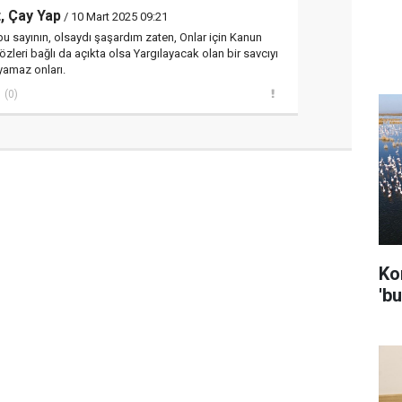
, Çay Yap
/ 10 Mart 2025 09:21
 bu sayının, olsaydı şaşardım zaten, Onlar için Kanun
zleri bağlı da açıkta olsa Yargılayacak olan bir savcıyı
ayamaz onları.
(0)
Ko
'bu