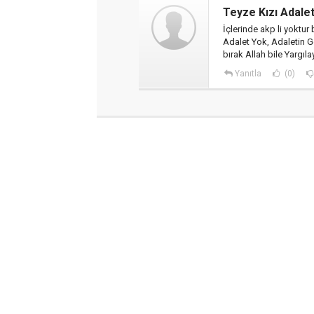
Teyze Kızı Adalet
İçlerinde akp li yoktur
Adalet Yok, Adaletin Gö
bırak Allah bile Yargıl
Yanıtla
(0)