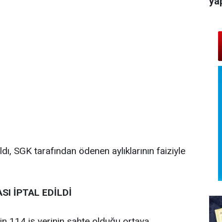
ya
ldı, SGK tarafından ödenen aylıklarının faiziyle
SI İPTAL EDİLDİ
in 114 iş yerinin sahte olduğu ortaya