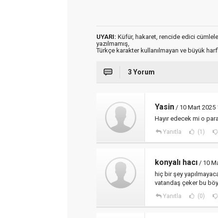
UYARI:
Küfür, hakaret, rencide edici cümleler 
yazılmamış,
Türkçe karakter kullanılmayan ve büyük har
3 Yorum
Yasin
/ 10 Mart 2025 
Hayır edecek mi o para
Yanıtla
(1)
konyalı hacı
/ 10 Ma
hiç bir şey yapılmayac
vatandaş çeker bu böy
Yanıtla
(0)