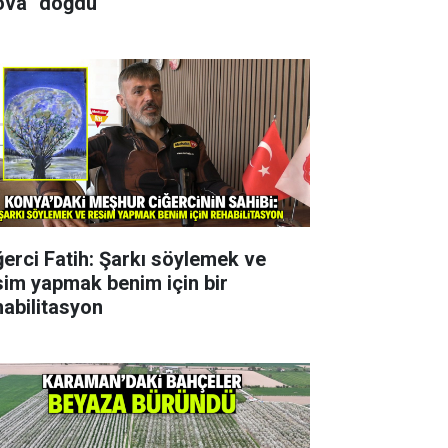
ova" doğdu
ğerci Fatih: Şarkı söylemek ve
sim yapmak benim için bir
habilitasyon