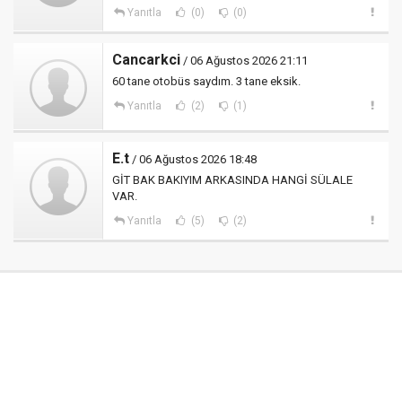
Yanıtla
(0)
(0)
Cancarkci
/ 06 Ağustos 2026 21:11
60 tane otobüs saydım. 3 tane eksik.
Yanıtla
(2)
(1)
E.t
/ 06 Ağustos 2026 18:48
GİT BAK BAKIYIM ARKASINDA HANGİ SÜLALE
VAR.
Yanıtla
(5)
(2)