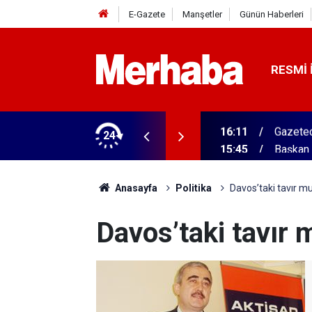
E-Gazete
Manşetler
Günün Haberleri
RESMI 
ğitim Kampüsü'ne ziyaret
24
15:45
Başkan 
Anasayfa
Politika
Davos’taki tavır m
Davos’taki tavır