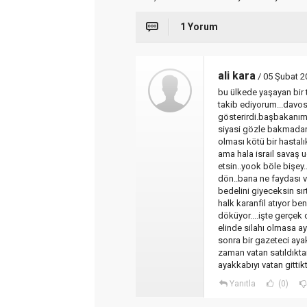
1 Yorum
ali kara
/ 05 Şubat 
bu ülkede yaşayan bir 
takib ediyorum...davost
gösterirdi.başbakanım
siyasi gözle bakmadan
olması kötü bir hastalı
ama hala israil savaş 
etsin..yook böle bişey
dön..bana ne faydası va
bedelini giyeceksin sır
halk karanfil atıyor b
döküyor....işte gerçek
elinde silahı olmasa a
sonra bir gazeteci aya
zaman vatan satıldıkt
ayakkabıyı vatan gitti
Yanıtla
(0)