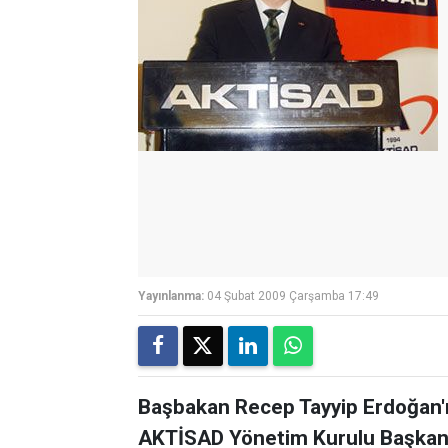
Yayınlanma:
04 Şubat 2009 Çarşamba 17:49
Başbakan Recep Tayyip Erdoğan'ı
AKTİSAD Yönetim Kurulu Başkanı A