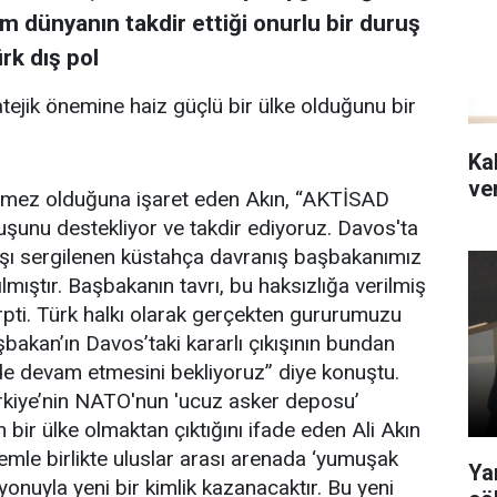
üm dünyanın takdir ettiği onurlu bir duruş
rk dış pol
tejik önemine haiz güçlü bir ülke olduğunu bir
Kal
ver
lemez olduğuna işaret eden Akın, “AKTİSAD
şunu destekliyor ve takdir ediyoruz. Davos'ta
rşı sergilenen küstahça davranış başbakanımız
lmıştır. Başbakanın tavrı, bu haksızlığa verilmiş
rpti. Türk halkı olarak gerçekten gururumuzu
bakan’ın Davos’taki kararlı çıkışının bundan
 de devam etmesini bekliyoruz” diye konuştu.
rkiye’nin NATO'nun 'ucuz asker deposu’
 bir ülke olmaktan çıktığını ifade eden Ali Akın
nemle birlikte uluslar arası arenada ‘yumuşak
Ya
syonuyla yeni bir kimlik kazanacaktır. Bu yeni