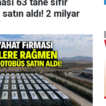
ası 63 tane sıfır
atın aldı! 2 milyar