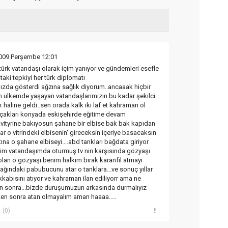
2009 Perşembe 12:01
türk vatandaşı olarak içim yanıyor ve gündemleri esefle
aki tepkiyi her türk diplomatı
ızda gösterdi ağzına sağlık diyorum..ancaaak hiçbir
 ülkemde yaşayan vatandaşlarımızın bu kadar şekilci
k haline geldi..sen orada kalk iki laf et kahraman ol
uçakları konyada eskişehirde eğitime devam
..vityrine bakıyosun şahane bir elbise bak bak kapıdan
r o vitrindeki elbisenin' gireceksin içeriye basacaksın
tına o şahane elbiseyi....abd tankları bağdata giriyor
enim vatandaşımda oturmuş tv nin karşısında gözyaşı
 olan o gözyaşı benim halkım bırak karanfil atmayı
yağındaki pabubucunu atar o tanklara...ve sonuç yıllar
kkabısını atıyor ve kahraman ilan ediliyorr ama ne
an sonra...bizde duruşumuzun arkasında durmalıyız
kten sonra atan olmayalım aman haaaa.....
(0)