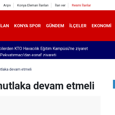
Arşiv
Konya Eleman İlanları
İlan ver
Resmi İlanlar
İLAN
KONYA SPOR
GÜNDEM
İLÇELER
EKONOMI
Pekyatırmacı’dan esnaf ziyareti
utlaka devam etmeli
 mutlaka devam etmeli