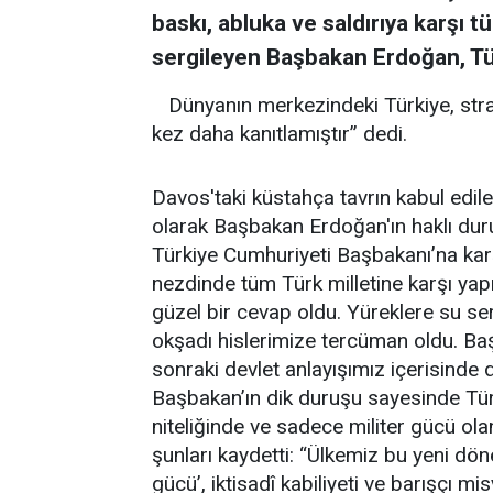
baskı, abluka ve saldırıya karşı t
sergileyen Başbakan Erdoğan, Tü
Dünyanın merkezindeki Türkiye, stra
kez daha kanıtlamıştır” dedi.
Davos'taki küstahça tavrın kabul edi
olarak Başbakan Erdoğan'ın haklı duru
Türkiye Cumhuriyeti Başbakanı’na ka
nezdinde tüm Türk milletine karşı yapı
güzel bir cevap oldu. Yüreklere su se
okşadı hislerimize tercüman oldu. Baş
sonraki devlet anlayışımız içerisinde
Başbakan’ın dik duruşu sayesinde Tü
niteliğinde ve sadece militer gücü olan
şunları kaydetti: “Ülkemiz bu yeni dö
gücü’, iktisadî kabiliyeti ve barışçı mi