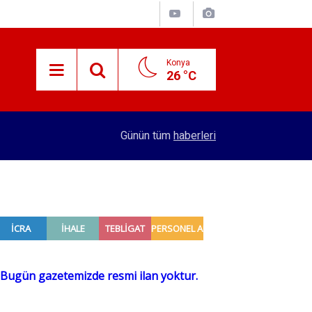
Konya
26 °C
15:38
Konyalı patron 70 bin TL maaşla personel arıyor!
Günün tüm
haberleri