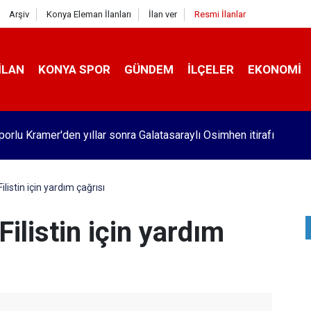
Arşiv
Konya Eleman İlanları
İlan ver
Resmi İlanlar
İLAN
KONYA SPOR
GÜNDEM
İLÇELER
EKONOMI
orlu Kramer'den yıllar sonra Galatasaraylı Osimhen itirafı
listin için yardım çağrısı
ilistin için yardım