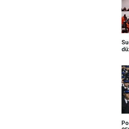
Su
dü
Po