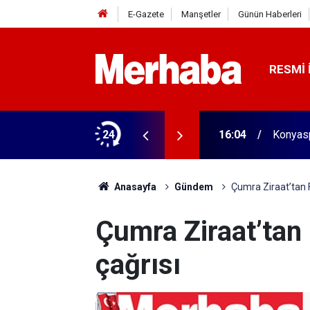
E-Gazete
Manşetler
Günün Haberleri
RESMI 
aldı! 313 beygir motoru var
24
16:04
Konyasp
Anasayfa
Gündem
Çumra Ziraat’tan Fi
Çumra Ziraat’tan F
çağrısı