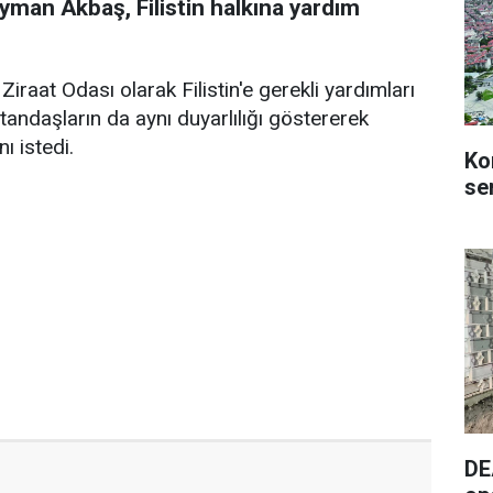
man Akbaş, Filistin halkına yardım
iraat Odası olarak Filistin'e gerekli yardımları
atandaşların da aynı duyarlılığı göstererek
nı istedi.
Ko
se
DE