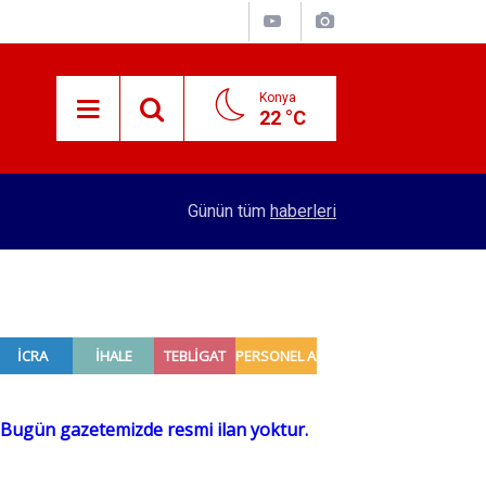
Konya
22 °C
15:29
Merkez Bankası rezervleri açıklandı
Günün tüm
haberleri