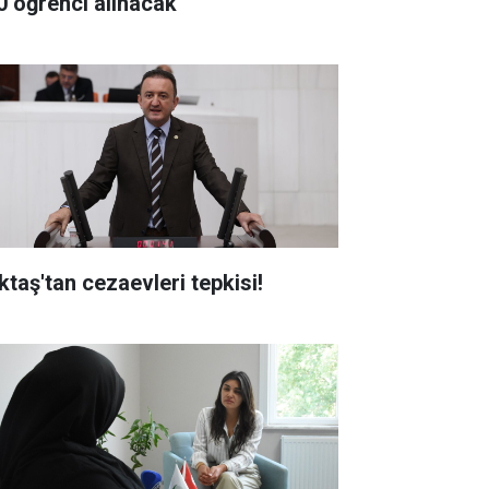
0 öğrenci alınacak
ktaş'tan cezaevleri tepkisi!