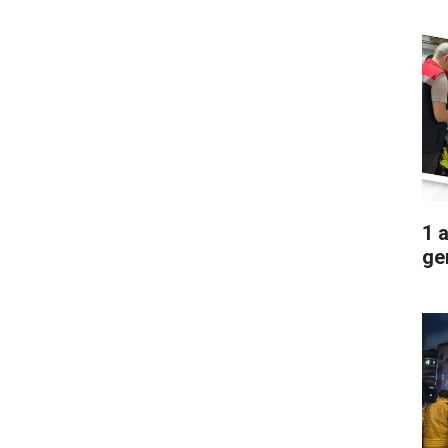
1 
ger