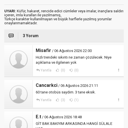
UYARI:
Küfür, hakaret, rencide edici cümleler veya imalar, inançlara saldırı
içeren, imla kuralları ile yazılmamış,
Türkçe karakter kullanılmayan ve büyük harflerle yazılmış yorumlar
onaylanmamaktadır.
3 Yorum
Misafir
/ 06 Ağustos 2026 22:00
Hızlı trendeki sıkıntı ne zaman çözülecek. Niye
açıklama ve ilgilenen yok
Yanıtla
(0)
(0)
Cancarkci
/ 06 Ağustos 2026 21:11
60 tane otobüs saydım. 3 tane eksik.
Yanıtla
(3)
(1)
E.t
/ 06 Ağustos 2026 18:48
GİT BAK BAKIYIM ARKASINDA HANGİ SÜLALE