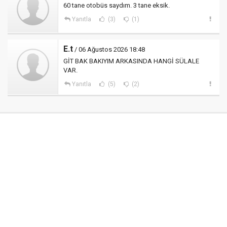
60 tane otobüs saydım. 3 tane eksik.
Yanıtla
(3)
(1)
E.t
/ 06 Ağustos 2026 18:48
GİT BAK BAKIYIM ARKASINDA HANGİ SÜLALE
VAR.
Yanıtla
(5)
(2)