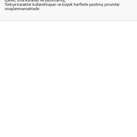
içeren, imla kuralları ile yazılmamış,
Türkçe karakter kullanılmayan ve büyük harflerle yazılmış yorumlar
onaylanmamaktadır.