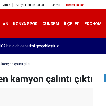
Arşiv
Konya Eleman İlanları
İlan ver
Resmi İlanlar
İLAN
KONYA SPOR
GÜNDEM
İLÇELER
EKONOMI
107 bin gıda denetimi gerçekleştirildi
 kamyon çalıntı çıktı
en kamyon çalıntı çıktı