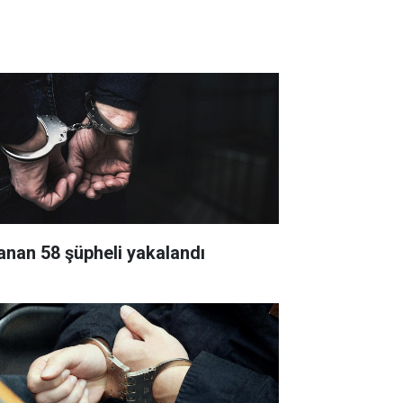
anan 58 şüpheli yakalandı