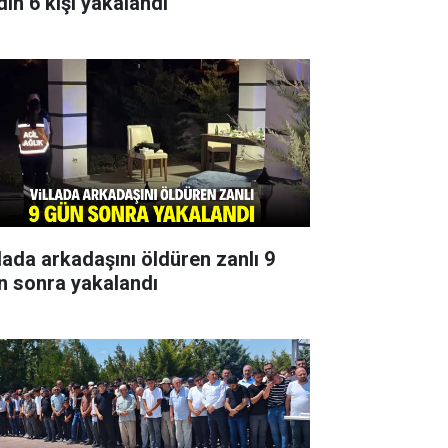
dın 6 kişi yakalandı
llada arkadaşını öldüren zanlı 9
n sonra yakalandı