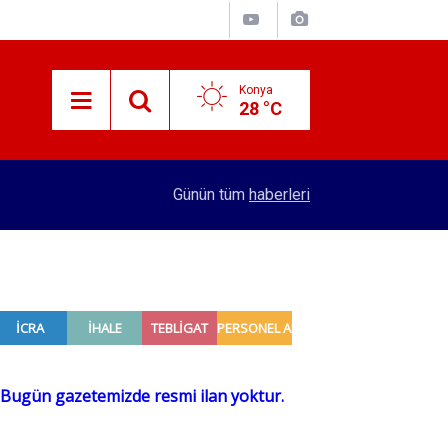
Konya
28 °C
10:20
Boşaltılan 4 katlı bina çöktü
Günün tüm
haberleri