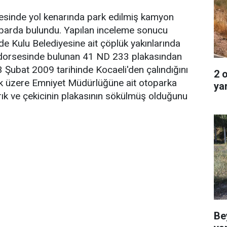
esinde yol kenarında park edilmiş kamyon
hbarda bulundu. Yapılan inceleme sonucu
e Kulu Belediyesine ait çöplük yakınlarında
dorsesinde bulunan 41 ND 233 plakasından
 3 Şubat 2009 tarihinde Kocaeli'den çalındığını
2 
mek üzere Emniyet Müdürlüğüne ait otoparka
ya
ırık ve çekicinin plakasının sökülmüş olduğunu
Be