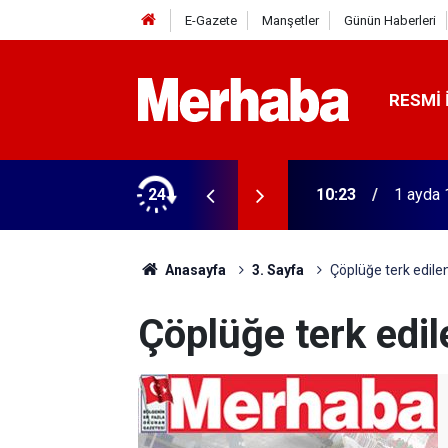
E-Gazete
Manşetler
Günün Haberleri
RESMI 
 geçiyor
24
10:23
1 ayda 
Anasayfa
3. Sayfa
Çöplüğe terk edilen
Çöplüğe terk edil