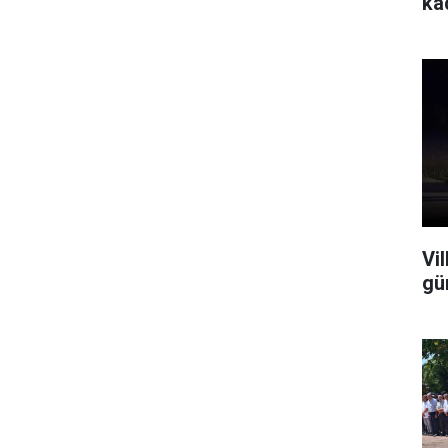
ka
Vi
gü