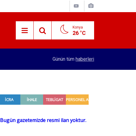
Konya
26 °C
15:38
Konyalı patron 70 bin TL maaşla personel arıyor!
Günün tüm
haberleri