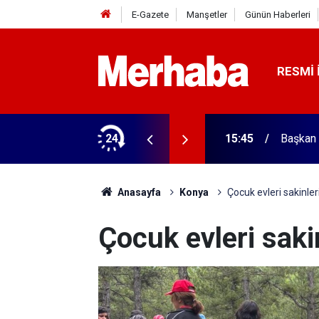
E-Gazete
Manşetler
Günün Haberleri
RESMI 
ğitim Kampüsü'ne ziyaret
24
15:45
Başkan 
Anasayfa
Konya
Çocuk evleri sakinler
Çocuk evleri saki