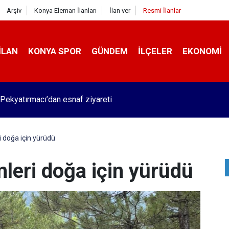
Arşiv
Konya Eleman İlanları
İlan ver
Resmi İlanlar
İLAN
KONYA SPOR
GÜNDEM
İLÇELER
EKONOMI
Pekyatırmacı’dan esnaf ziyareti
i doğa için yürüdü
nleri doğa için yürüdü