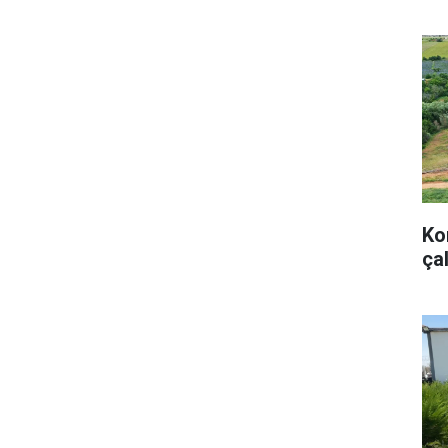
Ko
ça