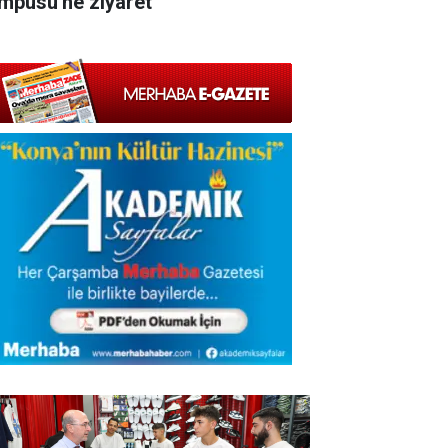
mpüsü'ne ziyaret