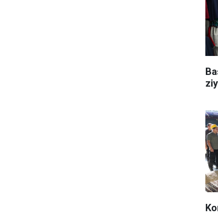
Ba
ziy
Ko