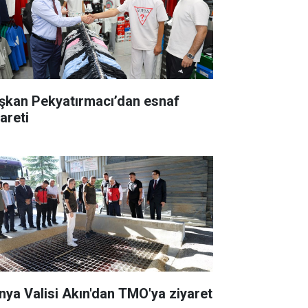
şkan Pekyatırmacı’dan esnaf
areti
nya Valisi Akın'dan TMO'ya ziyaret