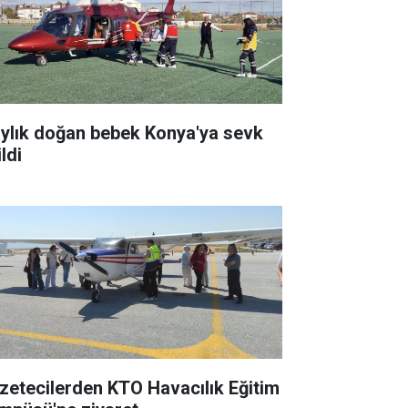
aylık doğan bebek Konya'ya sevk
ldi
zetecilerden KTO Havacılık Eğitim