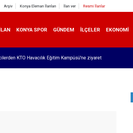
Arşiv
Konya Eleman İlanları
İlan ver
Resmi İlanlar
İLAN
KONYA SPOR
GÜNDEM
İLÇELER
EKONOMI
ilerden KTO Havacılık Eğitim Kampüsü'ne ziyaret