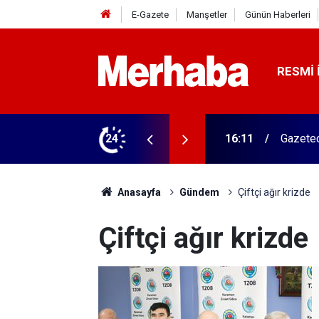
E-Gazete
Manşetler
Günün Haberleri
RESMI 
vk edildi
24
16:11
Gazetec
Anasayfa
Gündem
Çiftçi ağır krizde
Çiftçi ağır krizde