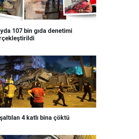
ayda 107 bin gıda denetimi
çekleştirildi
altılan 4 katlı bina çöktü