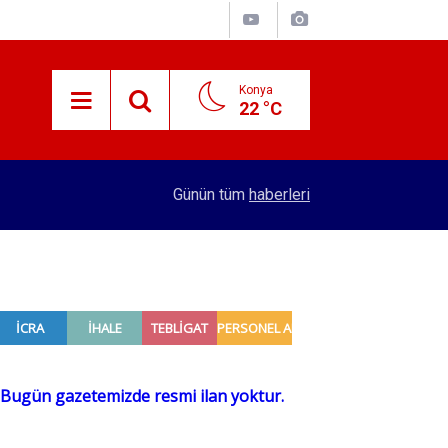
Konya
22 °C
15:45
Başkan Pekyatırmacı’dan esnaf ziyareti
Günün tüm
haberleri