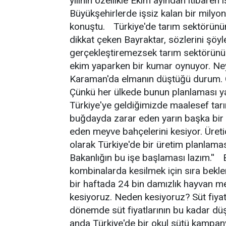
yılının özellikle Ekim ayından itibaren 
Büyükşehirlerde işsiz kalan bir milyon
konuştu. Türkiye'de tarım sektörünü
dikkat çeken Bayraktar, sözlerini şö
gerçekleştiremezsek tarım sektörünü 
ekim yaparken bir kumar oynuyor. Neyl
Karaman'da elmanın düştüğü durum. 
Çünkü her ülkede bunun planlaması yapı
Türkiye'ye geldiğimizde maalesef ta
buğdayda zarar eden yarın başka bir
eden meyve bahçelerini kesiyor. Üretici
olarak Türkiye'de bir üretim planlamas
Bakanlığın bu işe başlaması lazım.'' 
kombinalarda kesilmek için sıra bekl
bir haftada 24 bin damızlık hayvan m
kesiyoruz. Neden kesiyoruz? Süt fiyatla
dönemde süt fiyatlarının bu kadar düş
anda Türkiye'de bir okul sütü kampa