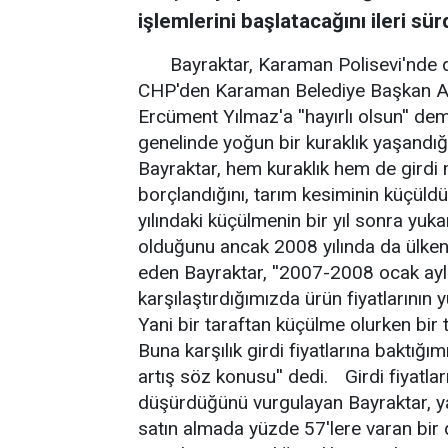
işlemlerini başlatacağını ileri sür
Bayraktar, Karaman Polisevi'nde d
CHP'den Karaman Belediye Başkan Ad
Ercüment Yılmaz'a ''hayırlı olsun'' de
genelinde yoğun bir kuraklık yaşandığ
Bayraktar, hem kuraklık hem de girdi m
borçlandığını, tarım kesiminin küçül
yılındaki küçülmenin bir yıl sonra yuka
olduğunu ancak 2008 yılında da ülken
eden Bayraktar, ''2007-2008 ocak ayla
karşılaştırdığımızda ürün fiyatların
Yani bir taraftan küçülme olurken bir t
Buna karşılık girdi fiyatlarına baktığı
artış söz konusu'' dedi. Girdi fiyatları
düşürdüğünü vurgulayan Bayraktar, yap
satın almada yüzde 57'lere varan bir 