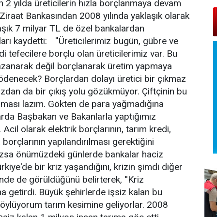
 2 yılda üreticilerin hızla borçlanmaya devam
e Ziraat Bankasından 2008 yılında yaklaşık olarak
laşık 7 milyar TL de özel bankalardan
arı kaydetti: ''Üreticilerimiz bugün, gübre ve
 tefecilere borçlu olan üreticilerimiz var. Bu
 kazanarak değil borçlanarak üretim yapmaya
ödenecek? Borçlardan dolayı üretici bir çıkmaz
azdan da bir çıkış yolu gözükmüyor. Çiftçinin bu
nması lazım. Gökten de para yağmadığına
mlarda Başbakan ve Bakanlarla yaptığımız
Acil olarak elektrik borçlarının, tarım kredi,
 borçlarının yapılandırılması gerektiğini
lmazsa önümüzdeki günlerde bankalar haciz
rkiye'de bir kriz yaşandığını, krizin şimdi diğer
nde de görüldüğünü belirterek, ''Kriz
a getirdi. Büyük şehirlerde işsiz kalan bu
söylüyorum tarım kesimine geliyorlar. 2008