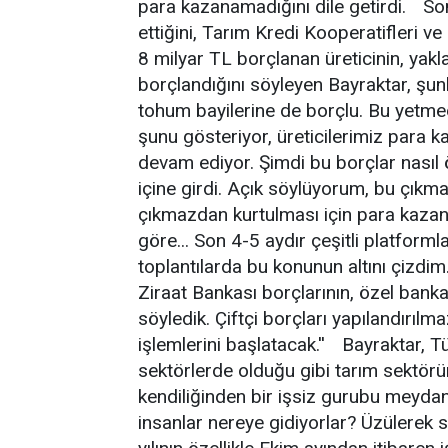
para kazanamadığını dile getirdi. Son
ettiğini, Tarım Kredi Kooperatifleri v
8 milyar TL borçlanan üreticinin, yak
borçlandığını söyleyen Bayraktar, şunl
tohum bayilerine de borçlu. Bu yetmedi
şunu gösteriyor, üreticilerimiz para
devam ediyor. Şimdi bu borçlar nasıl 
içine girdi. Açık söylüyorum, bu çıkm
çıkmazdan kurtulması için para kaza
göre... Son 4-5 aydır çeşitli platfor
toplantılarda bu konunun altını çizdim. 
Ziraat Bankası borçlarının, özel banka
söyledik. Çiftçi borçları yapılandırı
işlemlerini başlatacak.'' Bayraktar, Tü
sektörlerde olduğu gibi tarım sektörü
kendiliğinden bir işsiz gurubu meydan
insanlar nereye gidiyorlar? Üzülerek 