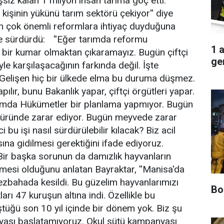
işsiz kalan 1 milyon insan tarıma göç etti.
 kişinin yükünü tarım sektörü çekiyor'' diye
n çok önemli reformlara ihtiyaç duyduğuna
yle sürdürdü: ''Eğer tarımda reformu
1 
bir kumar olmaktan çıkaramayız. Bugün çiftçi
ger
e karşılaşacağının farkında değil. İşte
Gelişen hiç bir ülkede elma bu duruma düşmez.
lır, bunu Bakanlık yapar, çiftçi örgütleri yapar.
rımda Hükümetler bir planlama yapmıyor. Bugün
 üründe zarar ediyor. Bugün meyvede zarar
 bu işi nasıl sürdürülebilir kılacak? Biz acil
ına gidilmesi gerektiğini ifade ediyoruz.
Bir başka sorunun da damızlık hayvanların
emesi olduğunu anlatan Bayraktar, ''Manisa'da
ezbahada kesildi. Bu güzelim hayvanlarımızı
Boş
rı 47 kuruşun altına indi. Özellikle bu
tüğü son 10 yıl içinde bir dönem yok. Biz şu
nyası başlatamıyoruz. Okul sütü kampanyası