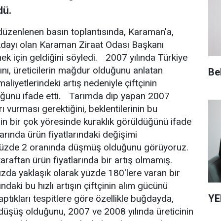
dü.
üzenlenen basın toplantısında, Karaman'a,
ayı olan Karaman Ziraat Odası Başkanı
mek için geldiğini söyledi. 2007 yılında Türkiye
ını, üreticilerin mağdur olduğunu anlatan
Be
aliyetlerindeki artış nedeniyle çiftçinin
düğünü ifade etti. Tarımda dip yapan 2007
rı vurması gerektiğini, beklentilerinin bu
in bir çok yöresinde kuraklık görüldüğünü ifade
rında ürün fiyatlarındaki değişimi
ın yüzde 2 oranında düşmüş olduğunu görüyoruz.
araftan ürün fiyatlarında bir artış olmamış.
mızda yaklaşık olarak yüzde 180'lere varan bir
ndaki bu hızlı artışın çiftçinin alım gücünü
YE
tıkları tespitlere göre özellikle buğdayda,
düşüş olduğunu, 2007 ve 2008 yılında üreticinin